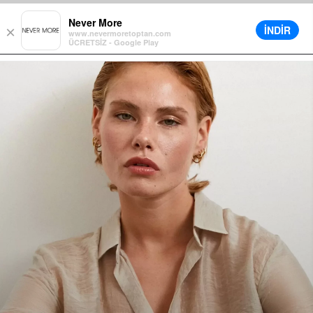
tte Ek %5 İndirim
Farklı Teslimat Seçenekleri
12 Aya Varan Taksit
Never More
İNDİR
×
www.nevermoretoptan.com
ÜCRETSİZ - Google Play
0