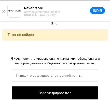
при покупке всего заказа
Различные варианты доставки
Рассрочк
Never More
İNDİR
×
www.nevermoretoptan.com
ÜCRETSİZ - Google Play
0
Блог
Текст не найден.
Я хочу получать уведомления о кампаниях, объявлениях и
информационных сообщениях по электронной почте.
Зарегистрироваться