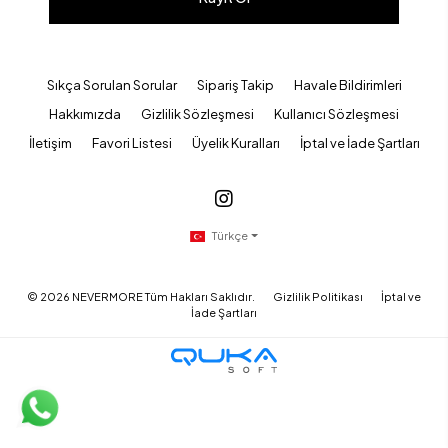
Sıkça Sorulan Sorular
Sipariş Takip
Havale Bildirimleri
Hakkımızda
Gizlilik Sözleşmesi
Kullanıcı Sözleşmesi
İletişim
Favori Listesi
Üyelik Kuralları
İptal ve İade Şartları
Türkçe
©
2026
NEVERMORE Tüm Hakları Saklıdır.
Gizlilik Politikası
İptal ve
İade Şartları