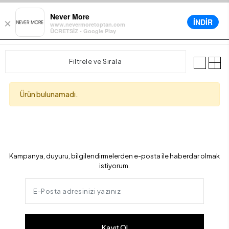
lerde Sepette Ek %5 İndirim
Farklı Teslimat Seçenekleri
12 Aya Varan
Never More
İNDİR
×
www.nevermoretoptan.com
ÜCRETSİZ - Google Play
0
Filtrele ve Sırala
Ürün bulunamadı.
Kampanya, duyuru, bilgilendirmelerden e-posta ile haberdar olmak
istiyorum.
Kayıt Ol