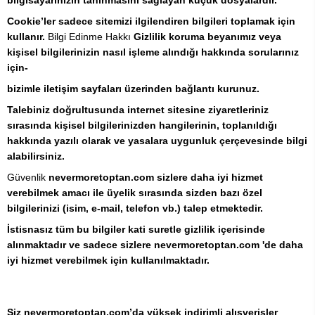
bilgisayarınızın tanınmasını sağlayan küçük dosyalardır.
Cookie’ler sadece sitemizi ilgilendiren bilgileri toplamak için
kullanır.
Bilgi Edinme Hakkı
Gizlilik koruma beyanımız veya
kişisel bilgilerinizin nasıl işleme alındığı hakkında sorularınız
için-
bizimle iletişim sayfaları üzerinden bağlantı kurunuz.
Talebiniz doğrultusunda internet sitesine ziyaretleriniz
sırasında kişisel bilgilerinizden hangilerinin, toplanıldığı
hakkında yazılı olarak ve yasalara uygunluk çerçevesinde bilgi
alabilirsiniz.
Güvenlik
nevermoretoptan.com sizlere daha iyi hizmet
verebilmek amacı ile üyelik sırasında sizden bazı özel
bilgilerinizi (isim, e-mail, telefon vb.) talep etmektedir.
İstisnasız tüm bu bilgiler kati suretle gizlilik içerisinde
alınmaktadır ve sadece sizlere nevermoretoptan.com 'de daha
iyi hizmet verebilmek için kullanılmaktadır.
Siz nevermoretoptan.com’da yüksek indirimli alışverişler