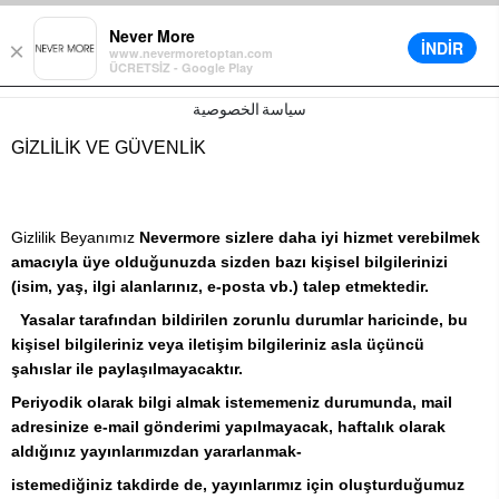
قسط تصل إلى 12 شهرًا
خيارات توصيل مختلفة
تخفيض 5٪ على جميع الطلبات في السلة
Never More
İNDİR
×
www.nevermoretoptan.com
ÜCRETSİZ - Google Play
0
سياسة الخصوصية
GİZLİLİK VE GÜVENLİK
Gizlilik Beyanımız
Nevermore sizlere daha iyi hizmet verebilmek
amacıyla üye olduğunuzda sizden bazı kişisel bilgilerinizi
(isim, yaş, ilgi alanlarınız, e-posta vb.) talep etmektedir.
Yasalar tarafından bildirilen zorunlu durumlar haricinde, bu
kişisel bilgileriniz veya iletişim bilgileriniz asla üçüncü
şahıslar ile paylaşılmayacaktır.
Periyodik olarak bilgi almak istememeniz durumunda, mail
adresinize e-mail gönderimi yapılmayacak, haftalık olarak
aldığınız yayınlarımızdan yararlanmak-
istemediğiniz takdirde de, yayınlarımız için oluşturduğumuz