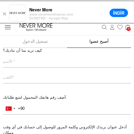
Never More
İNDİR
×
سط تصل إلى 12 شهرًا
خيارات توصيل مختلفة
تخفيض 5٪ على جميع الطلبات في السلة
www.nevermoretoptan.com
ÜCRETSİZ - Google Play
0
أصبح عضوا
تسجيل الدخول
كيف تريد منا أن نناديك؟
أضف رقم هاتفك المحمول لتتبع طلباتك.
أدخل عنوان بريدك الإلكتروني وكلمة المرور للوصول إلى حسابك في أي وقت
ومكان.