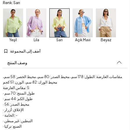
Renk: Sarı
Yeşil
Lila
Sarı
Açık Mavi
Beyaz
أضف إلى المجموعة
وصف المنتج
مقاسات العارضة: الطول: 178 سم، محيط الصدر: 80 سم، محيط الخصر: 58 سم،
محيط الورك: 82 سم، الوزن: 51 كجم
مقاس العارضة: S
· طول المنتج: 70 سم
· طول الكم: 44 سم
· محيط الصدر: 56
· الإغلاق: أزرار
· الخامة: -
· التبطين: غير مبطن
· الصنع: تركيا