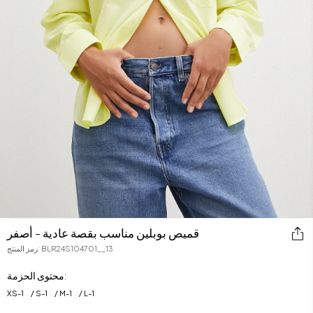
قميص بوبلين مناسب بقصة عادية - أصفر
BLR24S104701__13
:
رمز المنتج
محتوى الحزمة:
XS
-
1
S
-
1
M
-
1
L
-
1