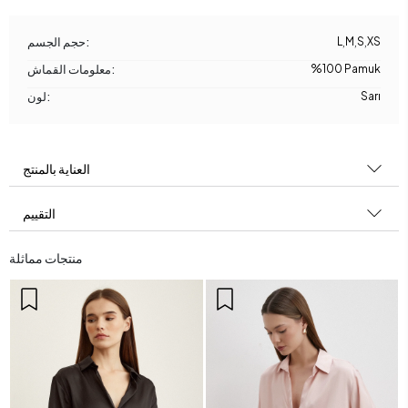
XS
,
S
,
M
,
L
حجم الجسم:
%100 Pamuk
معلومات القماش:
Sarı
لون:
العناية بالمنتج
التقييم
منتجات مماثلة