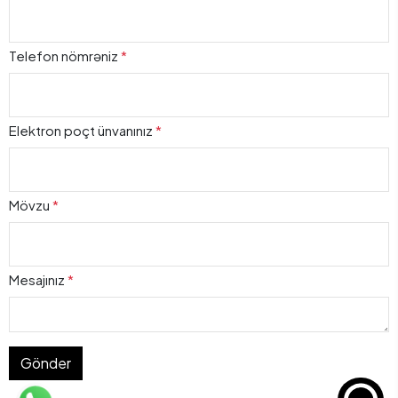
Telefon nömrəniz
*
Elektron poçt ünvanınız
*
Mövzu
*
Mesajınız
*
Gönder