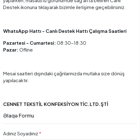
yaparken, masaüstü görünümde sağ altta beliren Canlı
Destek ikonuna tıklayarak bizimle iletişime geçebilirsiniz.
WhatsApp Hattı
-
Canlı Destek Hattı Çalışma Saatleri
Pazartesi - Cumartesi:
08:30-18:30
Pazar:
Ofline
Mesai saatleri dışındaki çağrılarınızda mutlaka size dönüş
yapılacaktır.
CENNET TEKSTİL KONFEKSİYON TİC.LTD.ŞTİ
Əlaqə Formu
Adınız Soyadınız
*