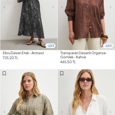
3
3
Ebru Desen Etek - Antrasit
Transparan Desenli Organze
Gömlek - Kahve
725,20 TL
465,50 TL