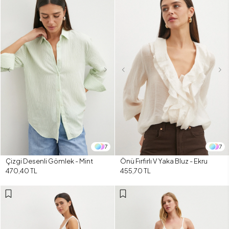
7
7
Çizgi Desenli Gömlek - Mint
Önü Fırfırlı V Yaka Bluz - Ekru
470,40 TL
455,70 TL