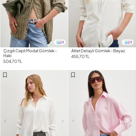
3
3
Çizgili Cepli Modal Gömlek -
Atlet Detaylı Gömlek - Beyaz
Haki
455,70 TL
504,70 TL