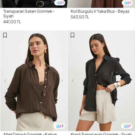
1
1
Transparan Saten Gömlek -
Kol Büzgülü V Yaka Bluz - Beyaz
Siyah
563,50 TL
441,00 TL
3
7
Atlet Detaylı Gömlek - Kahve
Kraşlı Transparan Gömlek - Siyah