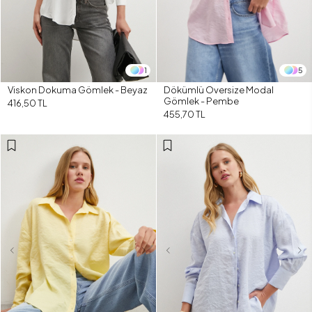
1
5
Viskon Dokuma Gömlek - Beyaz
Dökümlü Oversize Modal
Gömlek - Pembe
416,50 TL
455,70 TL