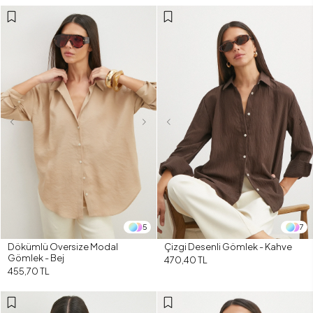
5
7
Dökümlü Oversize Modal
Çizgi Desenli Gömlek - Kahve
Gömlek - Bej
470,40 TL
455,70 TL