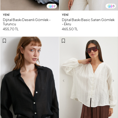
2
3
YENI
YENI
Dijital Baskı Desenli Gömlek -
Dijital Baskı Basic Saten Gömlek
Turuncu
- Ekru
455,70 TL
465,50 TL