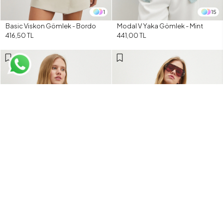
1
15
Basic Viskon Gömlek - Bordo
Modal V Yaka Gömlek - Mint
416,50 TL
441,00 TL
15
1
Modal V Yaka Gömlek - Siyah
Beli Kuşaklı Viskon Bluz - Bej