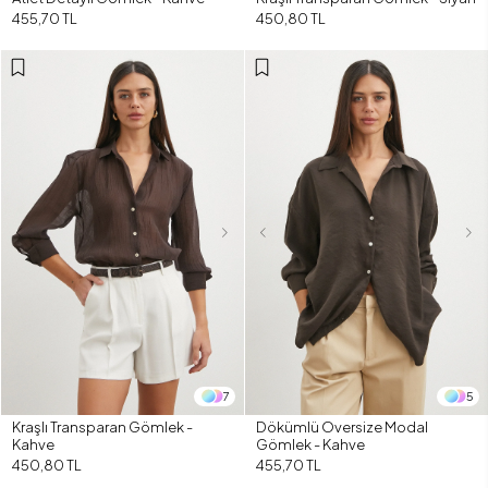
455,70 TL
450,80 TL
7
5
Kraşlı Transparan Gömlek -
Dökümlü Oversize Modal
Kahve
Gömlek - Kahve
450,80 TL
455,70 TL