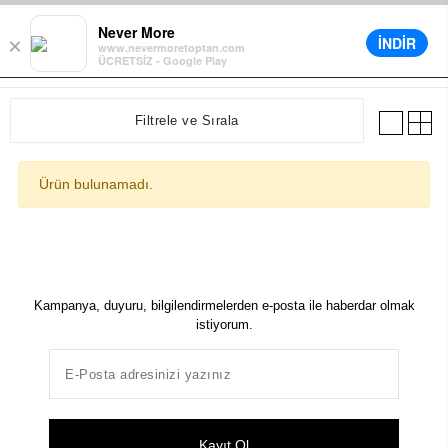
ette Ek %5 İndirim
Farklı Teslimat Seçenekleri
12 Aya Varan Taksit
Never More
İNDİR
×
www.nevermoretoptan.com
ÜCRETSİZ - Google Play
0
Filtrele ve Sırala
Ürün bulunamadı.
Kampanya, duyuru, bilgilendirmelerden e-posta ile haberdar olmak
istiyorum.
Kayıt Ol