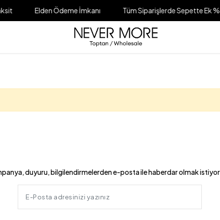
sit
Elden Ödeme İmkanı
Tüm Siparişlerde Sepette Ek %5
panya, duyuru, bilgilendirmelerden e-posta ile haberdar olmak istiyo