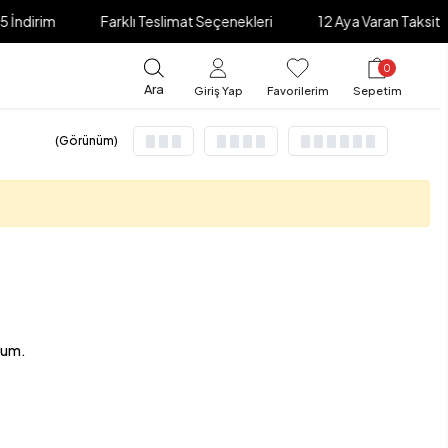
 İndirim
Farklı Teslimat Seçenekleri
12 Aya Varan Taksit
0
Ara
Giriş Yap
Favorilerim
Sepetim
(Görünüm)
rum.