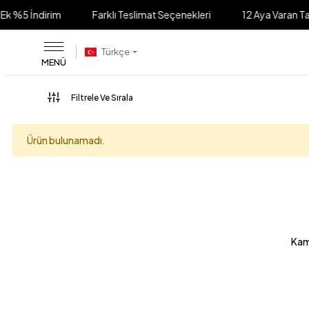
Ek %5 İndirim
Farklı Teslimat Seçenekleri
12 Aya Varan Tak
Türkçe
MENÜ
Filtrele Ve Sırala
Ürün bulunamadı.
Kam