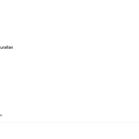
a
uralları
rı