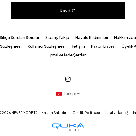
Kayıt Ol
Sıkça Sorulan Sorular
Sipariş Takip
Havale Bildirimleri
Hakkımızd
k Sözleşmesi
Kullanıcı Sözleşmesi
İletişim
Favori Listesi
Üyelik K
İptal ve İade Şartları
Türkçe
©
2026
NEVERMORE Tüm Hakları Saklıdır.
Gizlilik Politikası
İptal ve İade Şartla