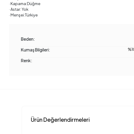
· Kapama:Düğme
· Astar: Yok
· Menşei:Türkiye
Beden:
Kumaş Bilgileri:
%1
Renk:
Ürün Değerlendirmeleri