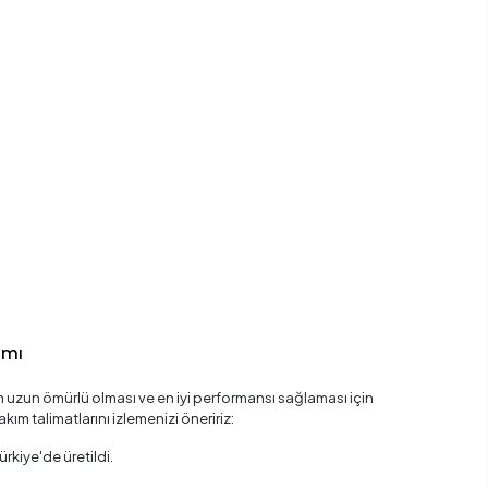
ımı
uzun ömürlü olması ve en iyi performansı sağlaması için
kım talimatlarını izlemenizi öneririz:
rkiye'de üretildi.