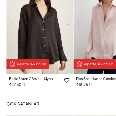
Sepette %5 İndirim
Sepette %5 İndirim
Basic Saten Gömlek - Siyah
Floş Basic Saten Gömlek 
427,50 TL
418,95 TL
ÇOK SATANLAR