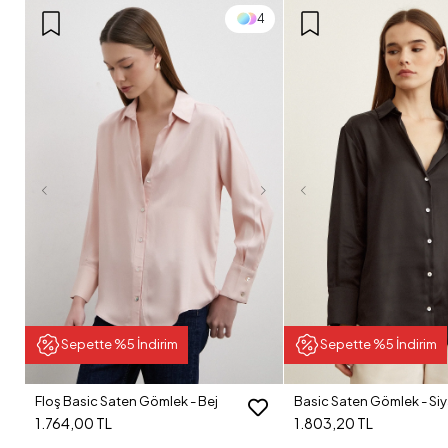
4
Sepette %5 İndirim
Sepette %5 İndirim
Floş Basic Saten Gömlek - Bej
Basic Saten Gömlek - Si
1.764,00 TL
1.803,20 TL