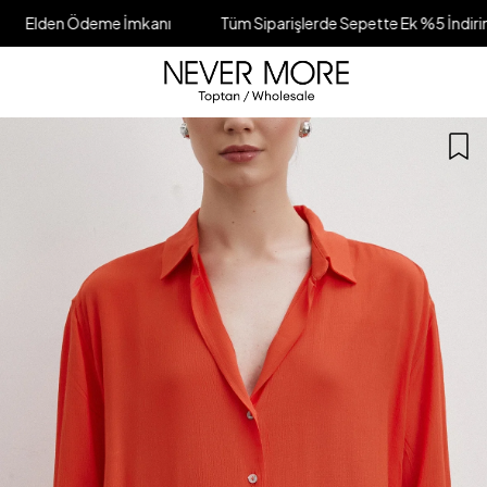
eme İmkanı
Tüm Siparişlerde Sepette Ek %5 İndirim
Fark