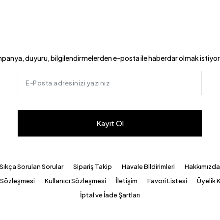
panya, duyuru, bilgilendirmelerden e-posta ile haberdar olmak istiyo
Kayıt Ol
Sıkça Sorulan Sorular
Sipariş Takip
Havale Bildirimleri
Hakkımızd
k Sözleşmesi
Kullanıcı Sözleşmesi
İletişim
Favori Listesi
Üyelik K
İptal ve İade Şartları