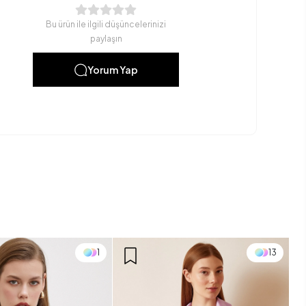
Bu ürün ile ilgili düşüncelerinizi
paylaşın
Yorum Yap
1
13