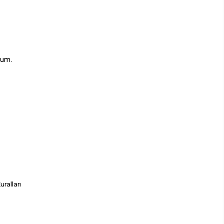
rum.
a
uralları