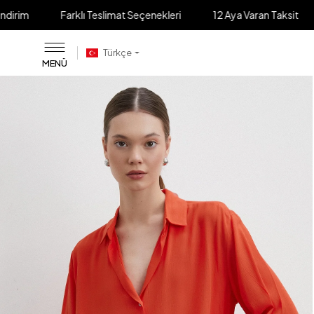
Farklı Teslimat Seçenekleri
12 Aya Varan Taksit
Elden Öd
Türkçe
MENÜ