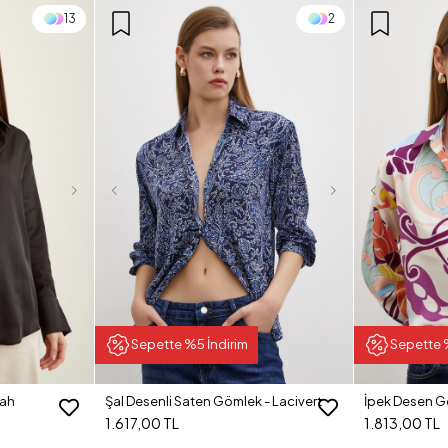
13
2
Sepette %5 İndirim
Sepette 
yah
Şal Desenli Saten Gömlek - Lacivert
İpek Desen G
1.617,00 TL
1.813,00 TL