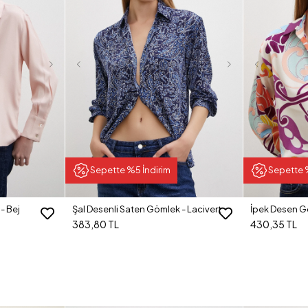
Sepette %5 İndirim
Sepette 
- Bej
Şal Desenli Saten Gömlek - Lacivert
İpek Desen G
383,80 TL
430,35 TL