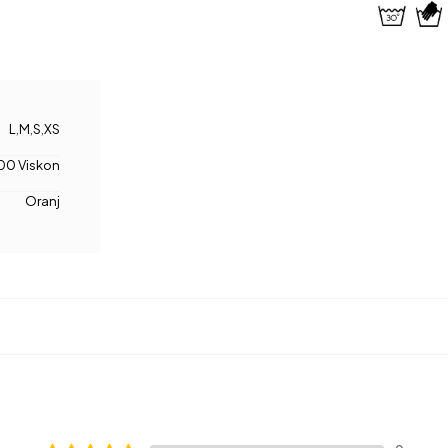
L
,
M
,
S
,
XS
00 Viskon
Oranj