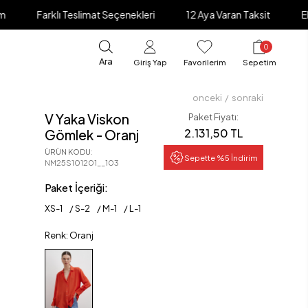
lı Teslimat Seçenekleri
12 Aya Varan Taksit
Elden Ödeme 
0
Ara
Giriş Yap
Favorilerim
Sepetim
onceki
/
sonraki
V Yaka Viskon
Paket Fiyatı:
2.131,50 TL
Gömlek - Oranj
ÜRÜN KODU
:
Sepette %5 İndirim
NM25S101201__103
Paket İçeriği:
XS
-
1
S
-
2
M
-
1
L
-
1
Renk: Oranj