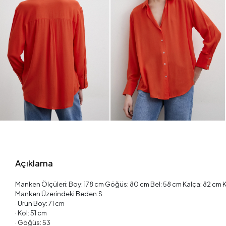
Açıklama
Manken Ölçüleri: Boy: 178 cm Göğüs: 80 cm Bel: 58 cm Kalça: 82 cm K
Manken Üzerindeki Beden:S
· Ürün Boy: 71 cm
· Kol: 51 cm
· Göğüs: 53