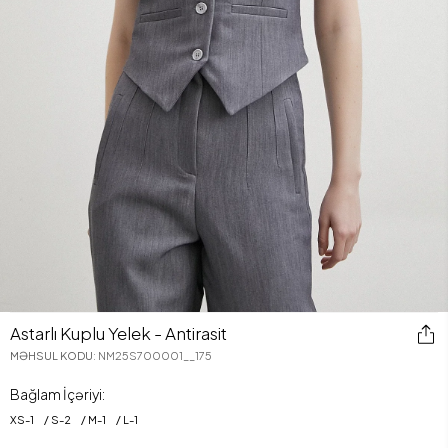
Astarlı Kuplu Yelek - Antirasit
MƏHSUL KODU
:
NM25S700001__175
Bağlam İçəriyi:
XS
-
1
S
-
2
M
-
1
L
-
1