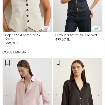
4
1
Cep Kapaklı Keten Yelek -
Fermuarlı Kot Yelek - Lacivert
Krem
499,80 TL
588,00 TL
ÇOK SATANLAR