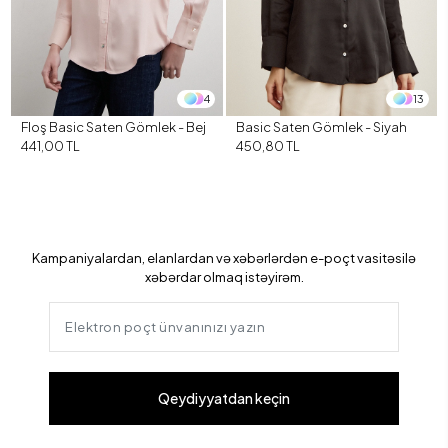
4
13
Floş Basic Saten Gömlek - Bej
Basic Saten Gömlek - Siyah
441,00 TL
450,80 TL
Kampaniyalardan, elanlardan və xəbərlərdən e-poçt vasitəsilə
xəbərdar olmaq istəyirəm.
Qeydiyyatdan keçin