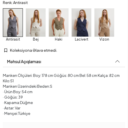
Renk: Antirasit
Antirasit
Bej
Haki
Lacivert
Vizon
Koleksiyona Əlavə etmedi.
Məhsul Açıqlaması
Manken Ölçüleri: Boy: 178 cm Göğüs: 80 cm Bel: 58 cm Kalça: 82 cm
Kilo:51
Manken Üzerindeki Beden:S
· Ürün Boy: 54 cm
· Göğüs: 39
· Kapama:Düğme
· Astar: Var
· Menşei:Türkiye