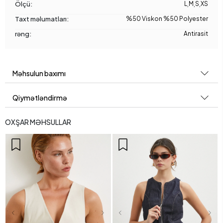
Ölçü:
L
,
M
,
S
,
XS
Taxt məlumatları:
%50 Viskon %50 Polyester
rəng:
Antirasit
Məhsulun baxımı
Qiymətləndirmə
OXŞAR MƏHSULLAR