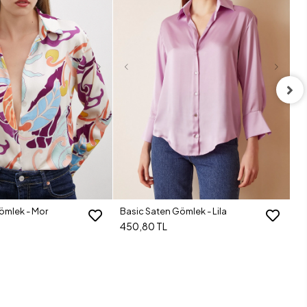
Ba
4
ömlek - Mor
Basic Saten Gömlek - Lila
450,80 TL