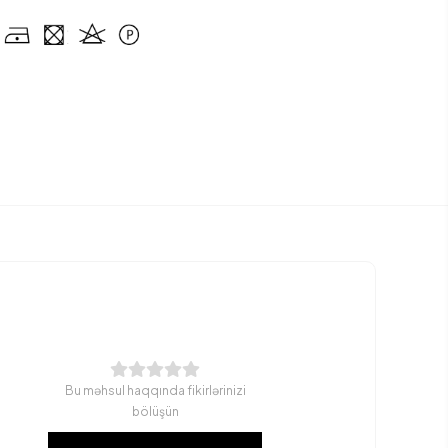
Bu məhsul haqqında fikirlərinizi
bölüşün