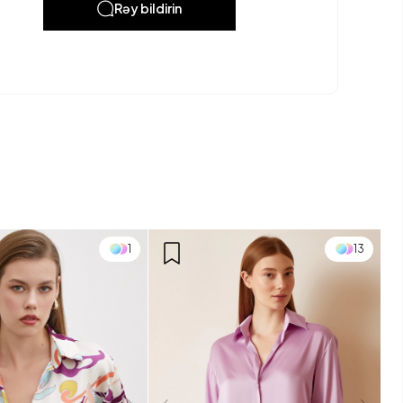
Rəy bildirin
1
13