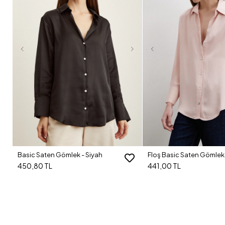
Basic Saten Gömlek - Siyah
Floş Basic Saten Gömlek 
450,80 TL
441,00 TL