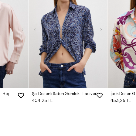
- Bej
Şal Desenli Saten Gömlek - Lacivert
İpek Desen G
404,25 TL
453,25 TL