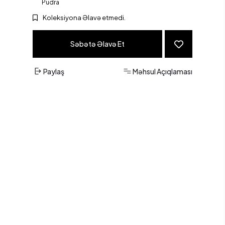
Pudra
Koleksiyona Əlavə etmedi.
Səbətə Əlavə Et
Paylaş
Məhsul Açıqlaması