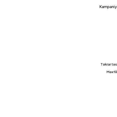
Kampaniya
Təkrar təs
Məxfil