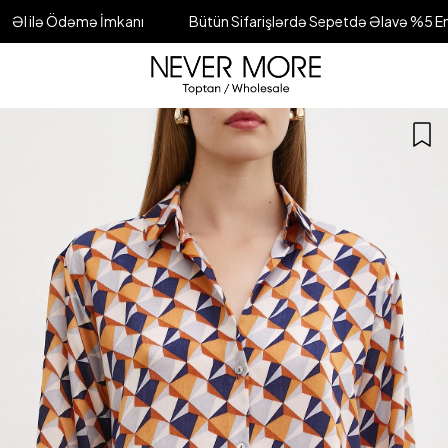
mə İmkanı
Bütün Sifarişlərdə Sepetdə Əlavə %5 Endirim