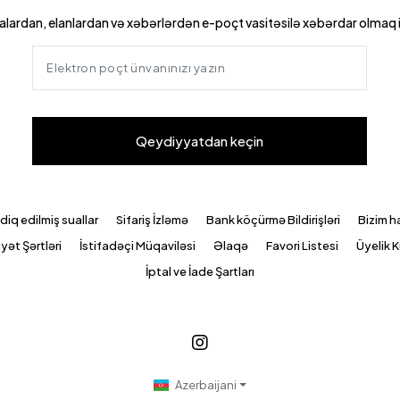
lardan, elanlardan və xəbərlərdən e-poçt vasitəsilə xəbərdar olmaq 
Qeydiyyatdan keçin
diq edilmiş suallar
Sifariş İzləmə
Bank köçürmə Bildirişləri
Bizim 
iyət Şərtləri
İstifadəçi Müqaviləsi
Əlaqə
Favori Listesi
Üyelik K
İptal ve İade Şartları
Azerbaijani