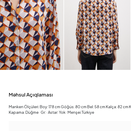
Məhsul Açıqlaması
Manken Ölçüleri: Boy: 178 cm Göğüs: 80 cm Bel: 58 cm Kalça: 82 cm Kilo
Kapama: Düğme · Gr: · Astar: Yok · Menşei:Türkiye