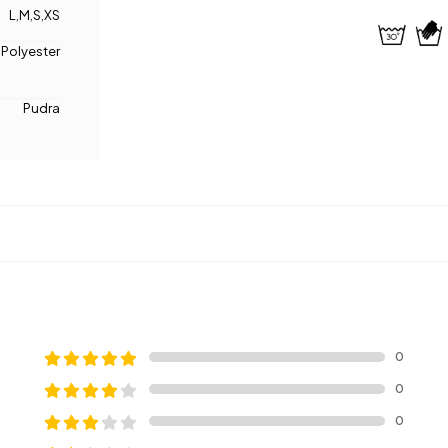
L
,
M
,
S
,
XS
Polyester
Pudra
0
0
0