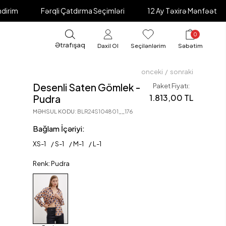
Fərqli Çatdırma Seçimləri
12 Ay Təxirə Mənfəət
Əl ilə Ö
0
Ətrafışaq
Daxil Ol
Seçilənlərim
Səbətim
onceki
/
sonraki
Desenli Saten Gömlek -
Paket Fiyatı:
1.813,00 TL
Pudra
MƏHSUL KODU
:
BLR24S104801__176
Bağlam İçəriyi:
XS
-
1
S
-
1
M
-
1
L
-
1
Renk: Pudra