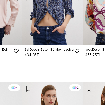
- Bej
Şal Desenli Saten Gömlek - Lacivert
İpek Desen G
404,25 TL
453,25 TL
4
2