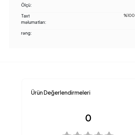
Ölçü:
Taxt
%100 
məlumatları:
rəng:
Ürün Değerlendirmeleri
0