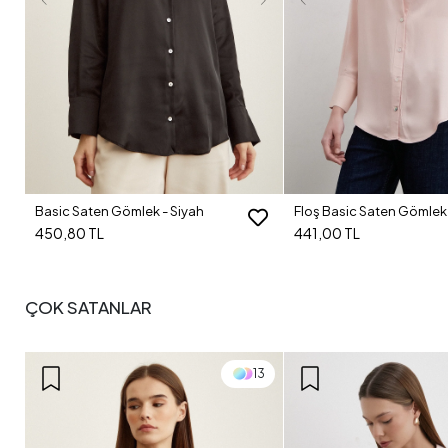
Basic Saten Gömlek - Siyah
Floş Basic Saten Gömlek 
450,80 TL
441,00 TL
ÇOK SATANLAR
13