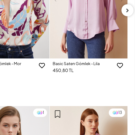
Ba
4
ömlek - Mor
Basic Saten Gömlek - Lila
450,80 TL
1
13