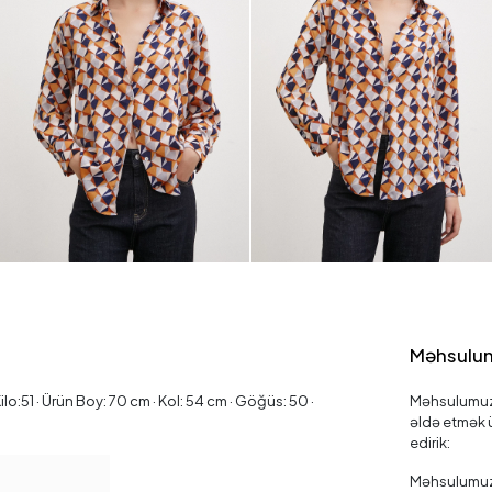
Məhsulun
:51 · Ürün Boy: 70 cm · Kol: 54 cm · Göğüs: 50 ·
Məhsulumuzu
əldə etmək ü
edirik:
Məhsulumuz T