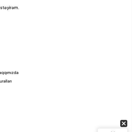
istəyirəm.
haqqımızda
uralları