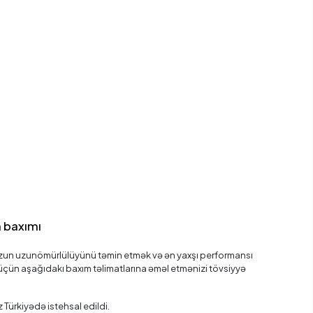
 baxımı
n uzunömürlülüyünü təmin etmək və ən yaxşı performansı
çün aşağıdakı baxım təlimatlarına əməl etmənizi tövsiyyə
ürkiyədə istehsal edildi.