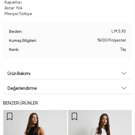
· Kapama:ı
· Astar: Yok
· Menşei:Türkiye
Beden:
L
,
M
,
S
,
XS
Kumaş Bilgileri:
%100 Polyester
Renk:
Taş
Ürün Bakımı
Değerlendirme
BENZER ÜRÜNLER