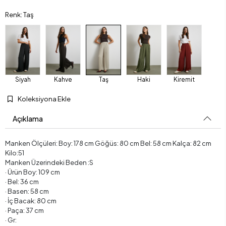
Renk: Taş
Siyah
Kahve
Taş
Haki
Kiremit
Koleksiyona Ekle
Açıklama
Manken Ölçüleri: Boy: 178 cm Göğüs: 80 cm Bel: 58 cm Kalça: 82 cm
Kilo:51
Manken Üzerindeki Beden :S
· Ürün Boy: 109 cm
· Bel: 36 cm
· Basen: 58 cm
· İç Bacak: 80 cm
· Paça: 37 cm
· Gr: