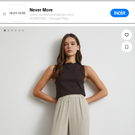
Sepette Ek %5 İndirim
Farklı Teslimat Seçenekleri
12 Aya Varan Taksi
Never More
İNDİR
×
www.nevermoretoptan.com
ÜCRETSİZ - Google Play
0