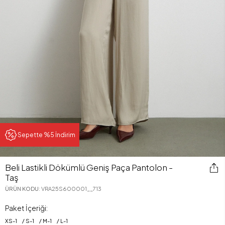
Sepette %5 İndirim
Beli Lastikli Dökümlü Geniş Paça Pantolon -
Taş
ÜRÜN KODU
:
VRA25S600001__713
Paket İçeriği:
XS
-
1
S
-
1
M
-
1
L
-
1