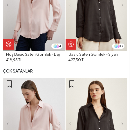
4
13
Floş Basic Saten Gömlek - Bej
Basic Saten Gömlek - Siyah
418,95 TL
427,50 TL
ÇOK SATANLAR