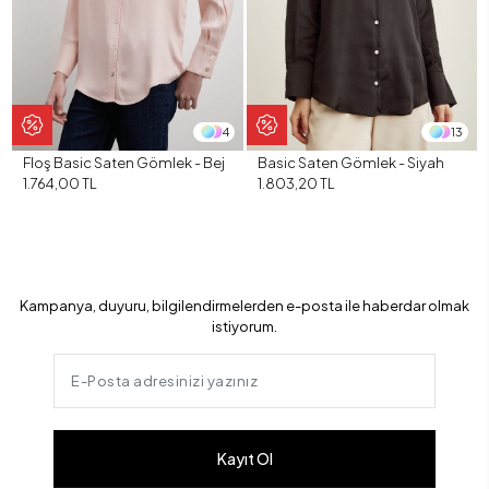
4
13
Floş Basic Saten Gömlek - Bej
Basic Saten Gömlek - Siyah
1.764,00 TL
1.803,20 TL
Kampanya, duyuru, bilgilendirmelerden e-posta ile haberdar olmak
istiyorum.
Kayıt Ol