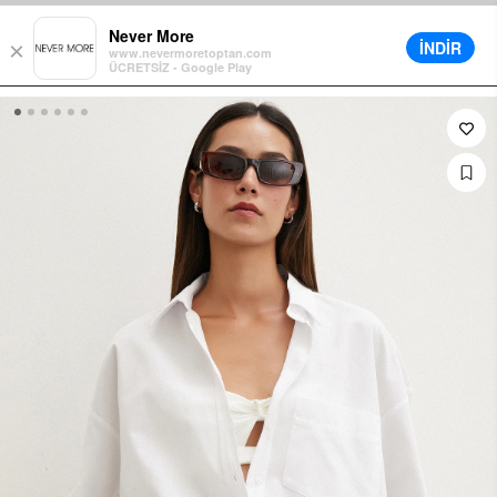
Sepette Ek %5 İndirim
Farklı Teslimat Seçenekleri
12 Aya Varan Taksit
Never More
İNDİR
×
www.nevermoretoptan.com
ÜCRETSİZ - Google Play
0