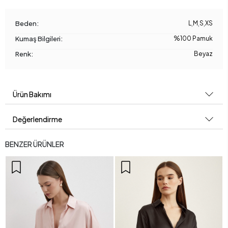
Beden:
L
,
M
,
S
,
XS
Kumaş Bilgileri:
%100 Pamuk
Renk:
Beyaz
Ürün Bakımı
Değerlendirme
BENZER ÜRÜNLER