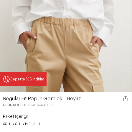
Sepette %5 İndirim
Regular Fit Poplin Gömlek - Beyaz
ÜRÜN KODU
:
BLR24S104701__2
Paket İçeriği:
XS
-
1
S
-
1
M
-
1
L
-
1