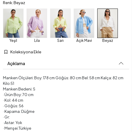
Renk: Beyaz
Yeşil
Lila
Sarı
Açık Mavi
Beyaz
Koleksiyona Ekle
Açıklama
Manken Ölçüleri: Boy: 178 cm Göğüs: 80 cm Bel: 58 cm Kalça: 82 cm
Kilo:51
Manken Bedeni: S
· Ürün Boy: 70 cm
· Kol: 44 cm
· Göğüs: 56
· Kapama: Düğme
· Gr:
· Astar: Yok
· Menşei:Türkiye