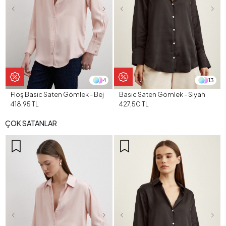
4
13
Floş Basic Saten Gömlek - Bej
Basic Saten Gömlek - Siyah
418,95 TL
427,50 TL
ÇOK SATANLAR