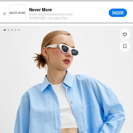
de Sepette Ek %5 İndirim
Farklı Teslimat Seçenekleri
12 Aya Varan Ta
Never More
İNDİR
×
www.nevermoretoptan.com
ÜCRETSİZ - Google Play
0