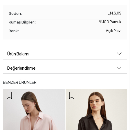
Beden:
L
,
M
,
S
,
XS
Kumaş Bilgileri:
%100 Pamuk
Renk:
Açık Mavi
Ürün Bakımı
Değerlendirme
BENZER ÜRÜNLER