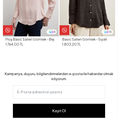
4
13
Floş Basic Saten Gömlek - Bej
Basic Saten Gömlek - Siyah
1.764,00 TL
1.803,20 TL
Kampanya, duyuru, bilgilendirmelerden e-posta ile haberdar olmak
istiyorum.
Kayıt Ol