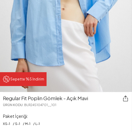
Sepette %5 İndirim
Regular Fit Poplin Gömlek - Açık Mavi
ÜRÜN KODU
:
BLR24S104701__101
Paket İçeriği:
XS
-
1
S
-
1
M
-
1
L
-
1