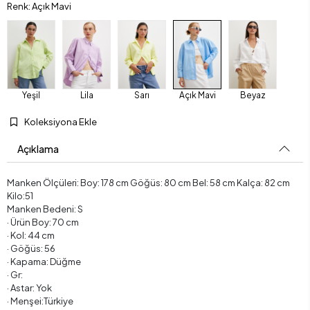
Renk: Açık Mavi
Yeşil
Lila
Sarı
Açık Mavi
Beyaz
Koleksiyona Ekle
Açıklama
Manken Ölçüleri: Boy: 178 cm Göğüs: 80 cm Bel: 58 cm Kalça: 82 cm
Kilo:51
Manken Bedeni: S
· Ürün Boy: 70 cm
· Kol: 44 cm
· Göğüs: 56
· Kapama: Düğme
· Gr:
· Astar: Yok
· Menşei:Türkiye