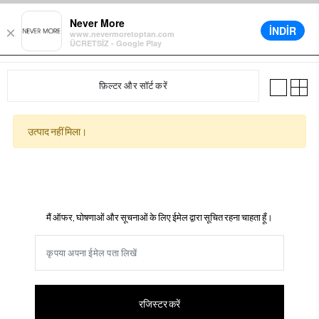
्ट में अतिरिक्त %5 छूट
विभिन्न वितरण विकल्प
12 महीने की अवधि की भुगतान की सुविधा
Never More
İNDİR
×
www.nevermoretoptan.com
ÜCRETSİZ - Google Play
0
फ़िल्टर और सॉर्ट करें
उत्पाद नहीं मिला।
मैं ऑफर, घोषणाओं और सूचनाओं के लिए ईमेल द्वारा सूचित रहना चाहता हूँ।
रजिस्टर करें