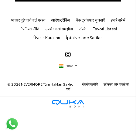
अक्सर पूछे जाने वाले प्रश्न
आदेश ट्रैकिंग
बैंक ट्रांसफर सूचनाएँ
हमारे बारे में
गोपनीयता नीति
उपयोगकर्ता समझौता
संपर्क
Favori Listesi
Üyelik Kuralları
İptal ve İade Şartları
Hindī
©
2026
NEVERMORE Tüm Hakları Saklıdır.
गोपनीयता नीति
रद्दीकरण और वापसी की
शर्तें