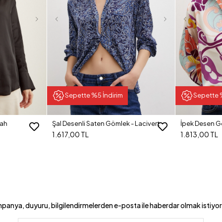
Sepette %5 İndirim
Sepette 
yah
Şal Desenli Saten Gömlek - Lacivert
İpek Desen G
1.617,00 TL
1.813,00 TL
panya, duyuru, bilgilendirmelerden e-posta ile haberdar olmak istiyo