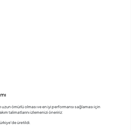
ımı
uzun ömürlü olması ve en iyi performansı sağlaması için
kım talimatlarını izlemenizi öneririz:
rkiye'de üretildi.