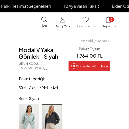
mat Seçenekleri
12 Aya Varan Taksit
Elden Ödeme İmkanı
0
Ara
Giriş Yap
Favorilerim
Sepetim
onceki
/
sonraki
Modal V Yaka
Paket Fiyatı:
1.764,00 TL
Gömlek - Siyah
ÜRÜN KODU
:
Sepette %5 İndirim
EGV26S102301__1
Paket İçeriği:
XS
-
1
S
-
1
M
-
1
L
-
1
Renk: Siyah