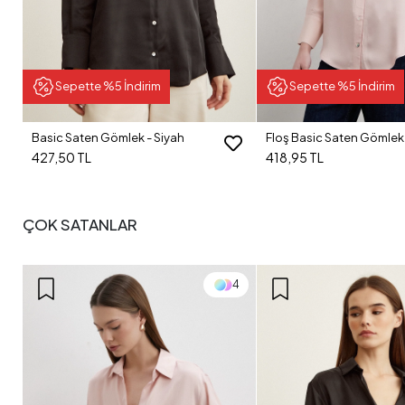
Sepette %5 İndirim
Sepette %5 İndirim
Basic Saten Gömlek - Siyah
Floş Basic Saten Gömlek 
427,50 TL
418,95 TL
ÇOK SATANLAR
4