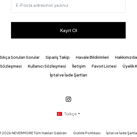
Kayıt Ol
Sıkça Sorulan Sorular
Sipariş Takip
Havale Bildirimleri
Hakkımızd
k Sözleşmesi
Kullanıcı Sözleşmesi
İletişim
Favori Listesi
Üyelik K
İptal ve İade Şartları
Türkçe
©
2026
NEVERMORE Tüm Hakları Saklıdır.
Gizlilik Politikası
İptal ve İade Şartla