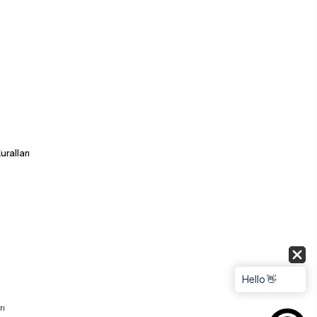
a
uralları
Hello 👋
rı