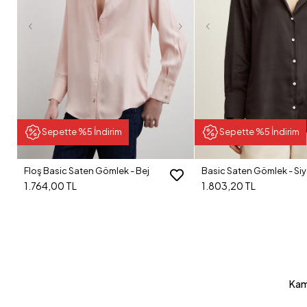
Sepette %5 İndirim
Sepette %5 İndirim
Floş Basic Saten Gömlek - Bej
Basic Saten Gömlek - Si
1.764,00 TL
1.803,20 TL
Kam