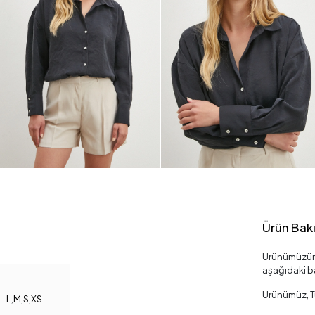
Ürün Bak
Ürünümüzün 
aşağıdaki ba
Ürünümüz, Tü
L
,
M
,
S
,
XS