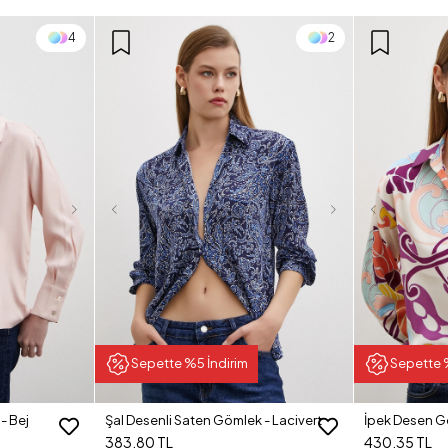
4
2
Sepette %5 İndirim
Sepette 
- Bej
Şal Desenli Saten Gömlek - Lacivert
İpek Desen G
383,80 TL
430,35 TL