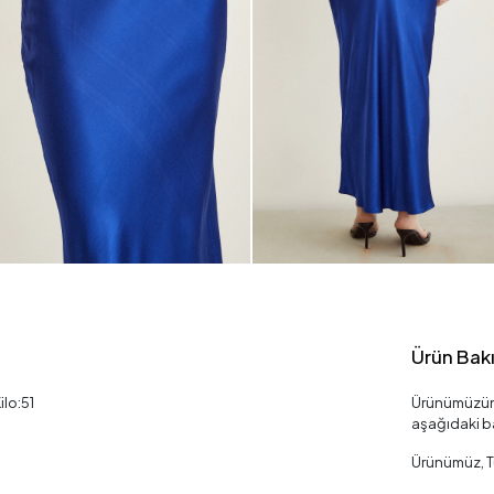
Ürün Bak
ilo:51
Ürünümüzün 
aşağıdaki ba
Ürünümüz, Tü