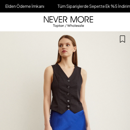
eme İmkanı
Tüm Siparişlerde Sepette Ek %5 İndirim
Farkl