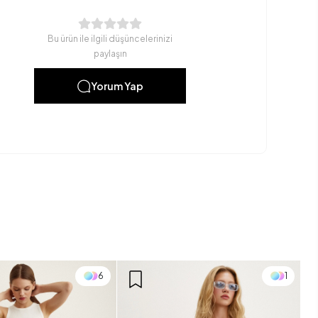
Bu ürün ile ilgili düşüncelerinizi
paylaşın
Yorum Yap
6
1