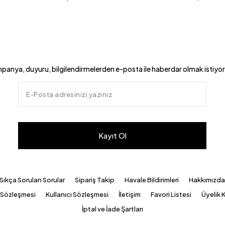
panya, duyuru, bilgilendirmelerden e-posta ile haberdar olmak istiyo
Kayıt Ol
Sıkça Sorulan Sorular
Sipariş Takip
Havale Bildirimleri
Hakkımızd
k Sözleşmesi
Kullanıcı Sözleşmesi
İletişim
Favori Listesi
Üyelik K
İptal ve İade Şartları