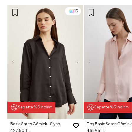
13
Sepette %5 İndirim
Sepette %5 İndirim
Basic Saten Gömlek - Siyah
Floş Basic Saten Gömlek 
427,50 TL
418,95 TL