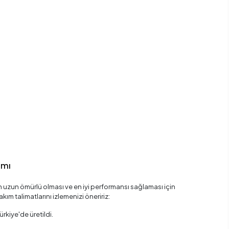
ımı
uzun ömürlü olması ve en iyi performansı sağlaması için
kım talimatlarını izlemenizi öneririz:
rkiye'de üretildi.