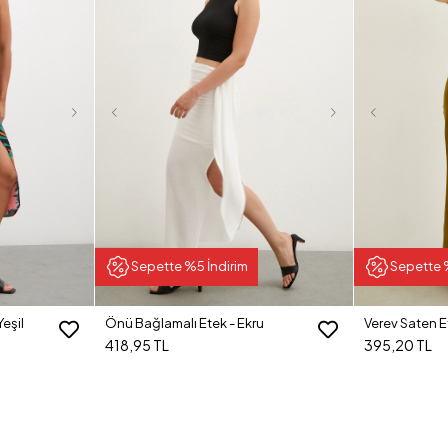
Sepette %5 İndirim
Sepette 
Yeşil
Önü Bağlamalı Etek - Ekru
Verev Saten E
418,95 TL
395,20 TL