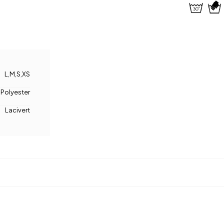
L
,
M
,
S
,
XS
Polyester
Lacivert