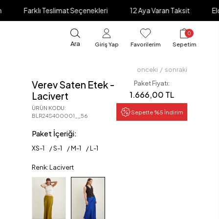
ı Teslimat Seçenekleri
12 Aya Varan Taksit
Elden Ödeme İ
0
Ara
Giriş Yap
Favorilerim
Sepetim
onceki
/
sonraki
Verev Saten Etek -
Paket Fiyatı:
1.666,00 TL
Lacivert
ÜRÜN KODU
:
Sepette %5 İndirim
BLR24S400001__56
Paket İçeriği:
XS
-
1
S
-
1
M
-
1
L
-
1
Renk: Lacivert