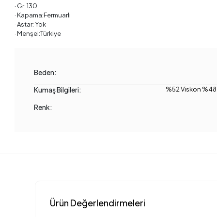
· Gr: 130
· Kapama:Fermuarlı
· Astar: Yok
· Menşei:Türkiye
Beden:
Kumaş Bilgileri:
%52 Viskon %48 
Renk:
Ürün Değerlendirmeleri