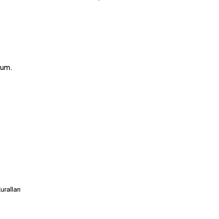
rum.
a
uralları