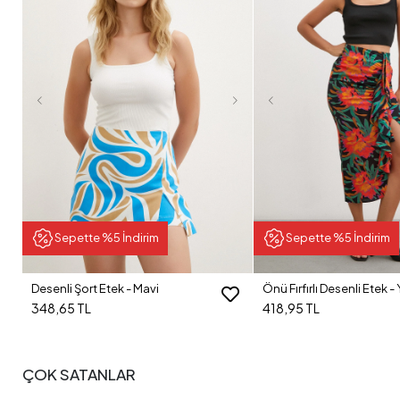
Sepette %5 İndirim
Sepette %5 İndirim
Desenli Şort Etek - Mavi
Önü Fırfırlı Desenli Etek - 
348,65 TL
418,95 TL
ÇOK SATANLAR