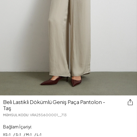
Beli Lastikli Dökümlü Geniş Paça Pantolon -
Taş
MƏHSUL KODU
:
VRA25S600001__713
Bağlam İçəriyi:
XS
-
1
S
-
1
M
-
1
L
-
1