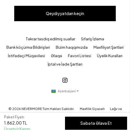
Qeydiyyatdan keçin
Təkrar təsdiq edilmiş suallar
Sifariş İzləmə
Bank köçürmə Bildirişləri
Bizim haqqımızda
Məxfiliyət Şərtləri
İstifadəçi Müqaviləsi
Əlaqə
Favori Listesi
Üyelik Kuralları
İptal ve İade Şartları
Azerbaijani
©
2026
NEVERMORE Tüm Hakları Saklıdır.
Məxfilik Siyasəti
Ləğv və
Qaytarılma Şərtləri
Paket Fiyatı:
1.862,00 TL
Səbətə Əlavə Et
Ücretsiz Kargo