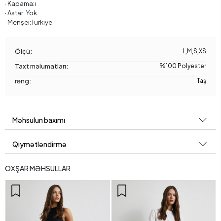
· Kapama:ı
· Astar: Yok
· Menşei:Türkiye
Ölçü:
L
,
M
,
S
,
XS
Taxt məlumatları:
%100 Polyester
rəng:
Taş
Məhsulun baxımı
Qiymətləndirmə
OXŞAR MƏHSULLAR