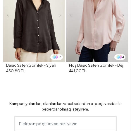
13
4
Basic Saten Gömlek - Siyah
Floş Basic Saten Gömlek - Bej
450,80 TL
441,00 TL
Kampaniyalardan, elanlardan və xəbərlərdən e-poçt vasitəsilə
xəbərdar olmaq istəyirəm.