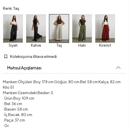
Renk: Taş
Siyah
Kahve
Taş
Haki
Kiremit
Koleksiyona Əlavə etmedi.
Məhsul Açıqlaması
Manken Ölçüleri: Boy: 178 cm Göğüs: 80 cm Bel: 58 cm Kalça: 82 cm
Kilo:51
Manken Üzerindeki Beden :S
· Ürün Boy: 109 cm
· Bel: 36 cm
· Basen: 58 cm
· İç Bacak: 80 cm
· Paça: 37 cm
· Gr: