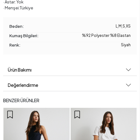
· Astar: Yok
· Menşei:Türkiye
Beden:
L
,
M
,
S
,
XS
Kumaş Bilgileri:
%92 Polyester %8 Elastan
Renk:
Siyah
Ürün Bakımı
Değerlendirme
BENZER ÜRÜNLER