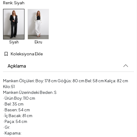
Renk: Siyah
Siyah
Ekru
Koleksiyona Ekle
Açıklama
Manken Ölçüleri: Boy: 178 cm Göğüs: 80 cm Bel: 58 cm Kalça: 82 cm
Kilo:51
Manken Üzerindeki Beden :S
· Ürün Boy: 110 cm
· Bel: 35 cm
· Basen: 54 cm
· İç Bacak: 81 cm
· Paça: 54 cm
· Gr:
· Kapama: