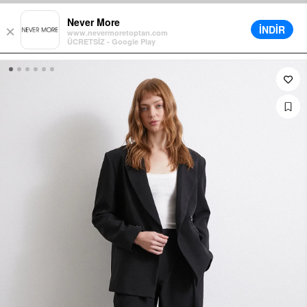
rde Sepette Ek %5 İndirim
Farklı Teslimat Seçenekleri
12 Aya Varan T
Never More
İNDİR
×
www.nevermoretoptan.com
ÜCRETSİZ - Google Play
0