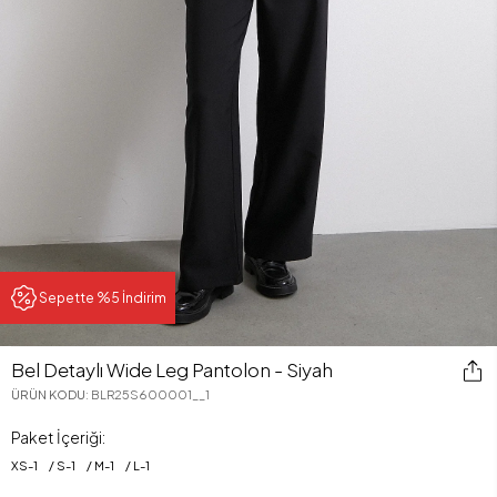
Sepette %5 İndirim
Bel Detaylı Wide Leg Pantolon - Siyah
ÜRÜN KODU
:
BLR25S600001__1
Paket İçeriği:
XS
-
1
S
-
1
M
-
1
L
-
1