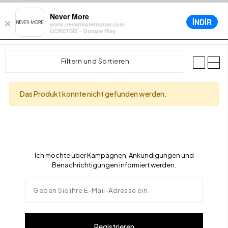
m Warenkorb für alle Bestellungen
Verschiedene Lieferoptionen verf
Never More
İNDİR
×
www.nevermoretoptan.com
ÜCRETSİZ - Google Play
0
Filtern und Sortieren
Das Produkt konnte nicht gefunden werden.
Ich möchte über Kampagnen, Ankündigungen und
Benachrichtigungen informiert werden.
Registrieren