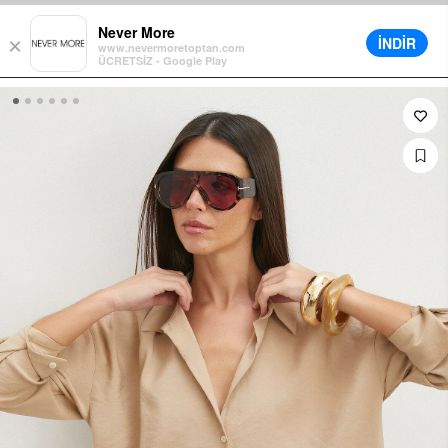
e Sepette Ek %5 İndirim
Farklı Teslimat Seçenekleri
12 Aya Varan Tak
Never More
İNDİR
×
www.nevermoretoptan.com
ÜCRETSİZ - Google Play
0