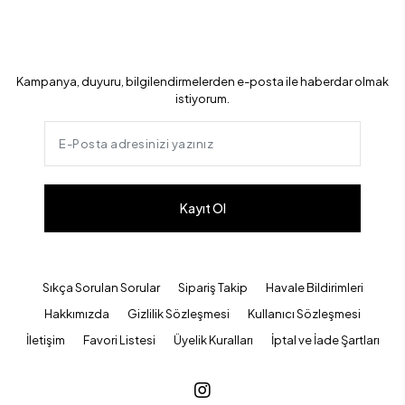
Kampanya, duyuru, bilgilendirmelerden e-posta ile haberdar olmak
istiyorum.
Kayıt Ol
Sıkça Sorulan Sorular
Sipariş Takip
Havale Bildirimleri
Hakkımızda
Gizlilik Sözleşmesi
Kullanıcı Sözleşmesi
İletişim
Favori Listesi
Üyelik Kuralları
İptal ve İade Şartları