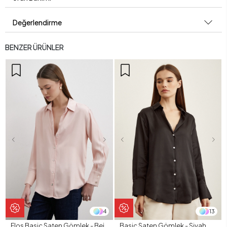
Değerlendirme
BENZER ÜRÜNLER
4
13
Floş Basic Saten Gömlek - Bej
Basic Saten Gömlek - Siyah