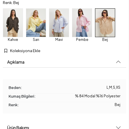
Renk: Bej
Kahve
Sarı
Mavi
Pembe
Bej
Koleksiyona Ekle
Açıklama
Beden:
L
,
M
,
S
,
XS
Kumaş Bilgileri:
% 84 Modal %16 Polyester
Renk:
Bej
Ürün Bakımı