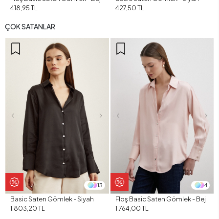
418,95 TL
427,50 TL
ÇOK SATANLAR
13
4
Basic Saten Gömlek - Siyah
Floş Basic Saten Gömlek - Bej
1.803,20 TL
1.764,00 TL