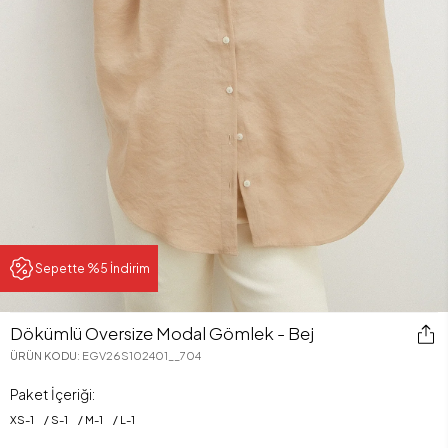
Sepette %5 İndirim
Dökümlü Oversize Modal Gömlek - Bej
ÜRÜN KODU
:
EGV26S102401__704
Paket İçeriği:
XS
-
1
S
-
1
M
-
1
L
-
1