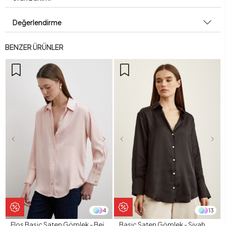
Değerlendirme
BENZER ÜRÜNLER
4
13
Floş Basic Saten Gömlek - Bej
Basic Saten Gömlek - Siyah