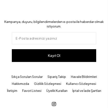
Kampanya, duyuru, bilgilendirmelerden e-posta ile haberdar olmak
istiyorum.
Kayıt Ol
Sıkça Sorulan Sorular
Sipariş Takip
Havale Bildirimleri
Hakkımızda
Gizlilik Sözleşmesi
Kullanıcı Sözleşmesi
İletişim
Favori Listesi
Üyelik Kuralları
İptal ve İade Şartları