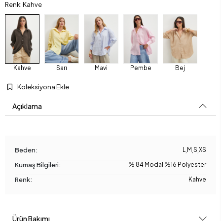
Renk: Kahve
Kahve
Sarı
Mavi
Pembe
Bej
Koleksiyona Ekle
Açıklama
Beden:
L
,
M
,
S
,
XS
Kumaş Bilgileri:
% 84 Modal %16 Polyester
Renk:
Kahve
Ürün Bakımı