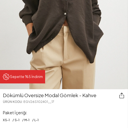
Sepette %5 İndirim
Dökümlü Oversize Modal Gömlek - Kahve
ÜRÜN KODU
:
EGV26S102401__17
Paket İçeriği:
XS
-
1
S
-
1
M
-
1
L
-
1