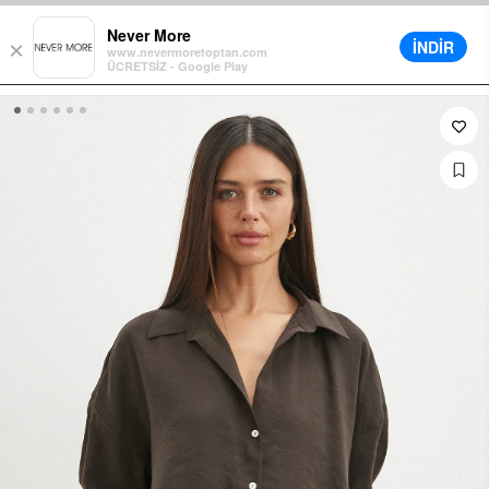
de Sepette Ek %5 İndirim
Farklı Teslimat Seçenekleri
12 Aya Varan Ta
Never More
İNDİR
×
www.nevermoretoptan.com
ÜCRETSİZ - Google Play
0