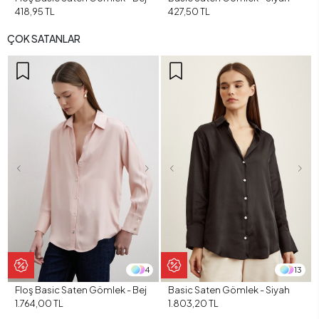
418,95 TL
427,50 TL
ÇOK SATANLAR
4
13
Floş Basic Saten Gömlek - Bej
Basic Saten Gömlek - Siyah
1.764,00 TL
1.803,20 TL