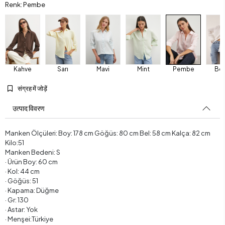
Renk: Pembe
Kahve
Sarı
Mavi
Mint
Pembe
Be
संग्रह में जोड़ें
उत्पाद विवरण
Manken Ölçüleri: Boy: 178 cm Göğüs: 80 cm Bel: 58 cm Kalça: 82 cm
Kilo:51
Manken Bedeni: S
· Ürün Boy: 60 cm
· Kol: 44 cm
· Göğüs: 51
· Kapama: Düğme
· Gr: 130
· Astar: Yok
· Menşei:Türkiye