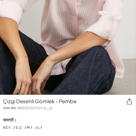
Çizgi Desenli Gömlek - Pembe
उत्पाद कोड
:
NM23S100701-4__12
सामग्री।:
XS
-
1
S
-
2
M
-
1
L
-
1