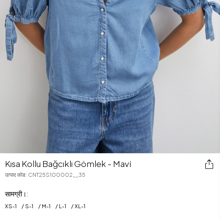
Kısa Kollu Bağcıklı Gömlek - Mavi
उत्पाद कोड
:
CNT25S100002__35
सामग्री।:
XS
-
1
S
-
1
M
-
1
L
-
1
XL
-
1