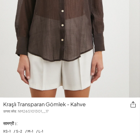
Kraşlı Transparan Gömlek - Kahve
उत्पाद कोड
:
NM26S101301__17
सामग्री।:
XS
-
1
S
-
2
M
-
1
L
-
1