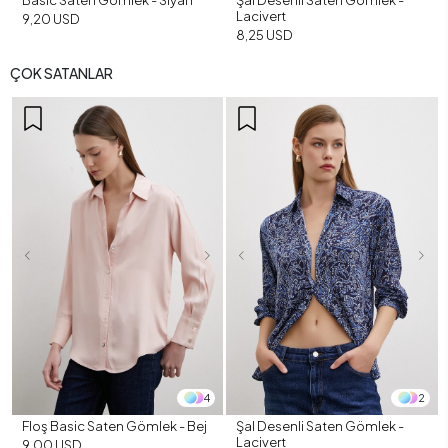
Basic Saten Gömlek - Siyah
Şal Desenli Saten Gömlek -
Lacivert
9,20 USD
8,25 USD
ÇOK SATANLAR
4
2
Floş Basic Saten Gömlek - Bej
Şal Desenli Saten Gömlek -
Lacivert
9,00 USD