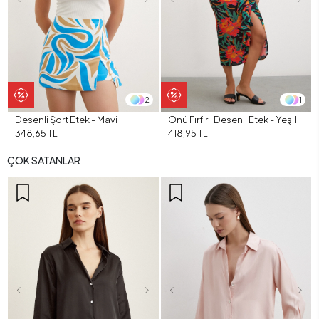
2
1
Desenli Şort Etek - Mavi
Önü Fırfırlı Desenli Etek - Yeşil
348,65 TL
418,95 TL
ÇOK SATANLAR