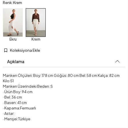
Renk: Krem
Ekru
Krem
Koleksiyona Ekle
Açıklama
Manken Ölçüleri: Boy: 178 cm Göğüs: 80 cm Bel: 58 cm Kalça: 82 cm
Kilo:51
Manken Üzerindeki Beden :S
· Ürün Boy: 94 cm
· Bel: 36 cm
· Basen: 41 cm
· Kapama:Fermuarlı
· Astar:
· Menşei:Türkiye