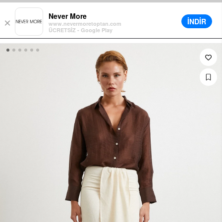
de Sepette Ek %5 İndirim
Farklı Teslimat Seçenekleri
12 Aya Varan Ta
Never More
İNDİR
×
www.nevermoretoptan.com
ÜCRETSİZ - Google Play
0