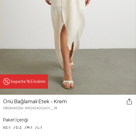
Sepette %5 İndirim
Önü Bağlamalı Etek - Krem
ÜRÜN KODU
:
NM24S400601__18
Paket İçeriği:
XS
-
1
S
-
2
M
-
1
L
-
1