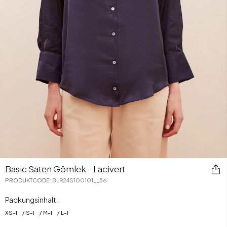
Basic Saten Gömlek - Lacivert
PRODUKTCODE
:
BLR24S100101__56
Packungsinhalt:
XS
-
1
S
-
1
M
-
1
L
-
1