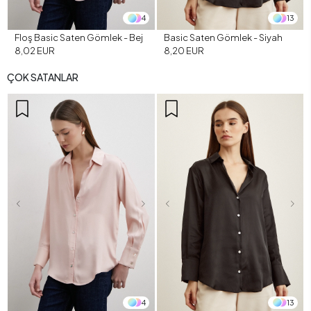
4
13
Floş Basic Saten Gömlek - Bej
Basic Saten Gömlek - Siyah
8,02 EUR
8,20 EUR
ÇOK SATANLAR
4
13