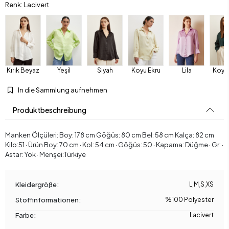
Renk: Lacivert
Kırık Beyaz
Yeşil
Siyah
Koyu Ekru
Lila
Koyu 
In die Sammlung aufnehmen
Produktbeschreibung
Manken Ölçüleri: Boy: 178 cm Göğüs: 80 cm Bel: 58 cm Kalça: 82 cm
Kilo:51 · Ürün Boy: 70 cm · Kol: 54 cm · Göğüs: 50 · Kapama: Düğme · Gr: ·
Astar: Yok · Menşei:Türkiye
Kleidergröße:
L
,
M
,
S
,
XS
Stoffinformationen:
%100 Polyester
Farbe:
Lacivert