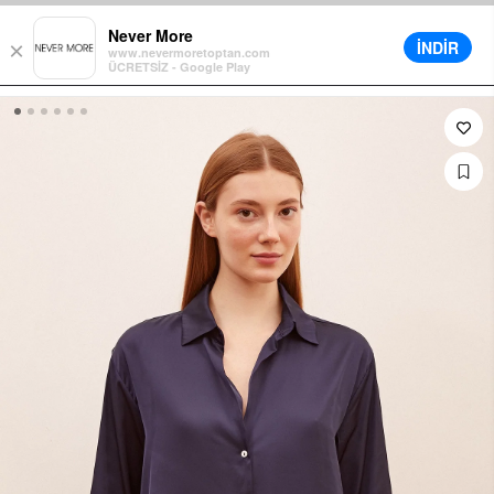
enkorb für alle Bestellungen
Verschiedene Lieferoptionen verfügbar
Never More
İNDİR
×
www.nevermoretoptan.com
ÜCRETSİZ - Google Play
0