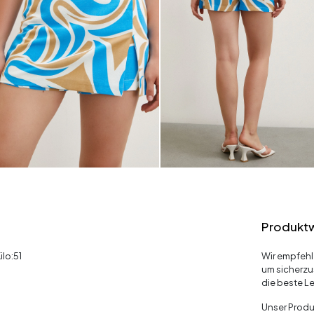
Produkt
ilo:51
Wir empfehl
um sicherzu
die beste Le
Unser Produk