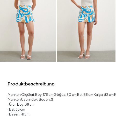
Produktbeschreibung
Manken Ölçüleri: Boy: 178 cm Göğüs: 80 cm Bel: 58 cm Kalça: 82 cm K
Manken Üzerindeki Beden :S
· Ürün Boy: 38 cm
· Bel: 35 cm
· Basen: 41 cm