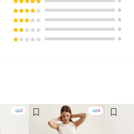
0
0
0
0
0
2
6