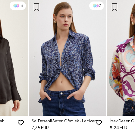
13
2
yah
Şal Desenli Saten Gömlek - Lacivert
İpek Desen G
7,35 EUR
8,24 EUR