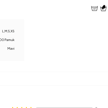
L
,
M
,
S
,
XS
00 Pamuk
Mavi