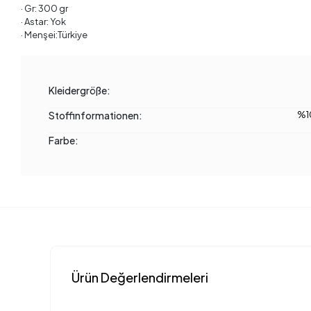
· Gr: 300 gr
· Astar: Yok
· Menşei:Türkiye
Kleidergröße:
Stoffinformationen:
%1
Farbe:
Ürün Değerlendirmeleri