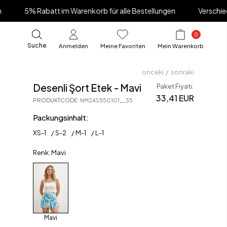
att im Warenkorb für alle Bestellungen
Verschiedene Lieferop
0
Suche
Anmelden
Meine Favoriten
Mein Warenkorb
onceki
/
sonraki
Desenli Şort Etek - Mavi
Paket Fiyatı:
33,41 EUR
PRODUKTCODE
:
NM24S550101__35
Packungsinhalt:
XS
-
1
S
-
2
M
-
1
L
-
1
Renk: Mavi
Mavi