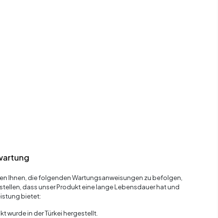
wartung
en Ihnen, die folgenden Wartungsanweisungen zu befolgen,
stellen, dass unser Produkt eine lange Lebensdauer hat und
istung bietet:
t wurde in der Türkei hergestellt.