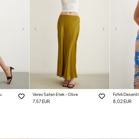
u
Verev Saten Etek - Olive
Fırfırlı Desenl
7,57 EUR
8,02 EUR