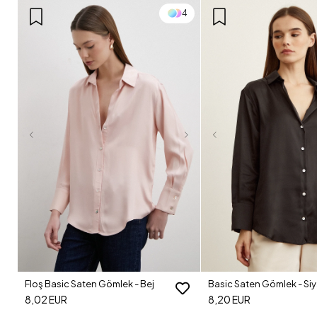
4
Floş Basic Saten Gömlek - Bej
Basic Saten Gömlek - Si
8,02 EUR
8,20 EUR