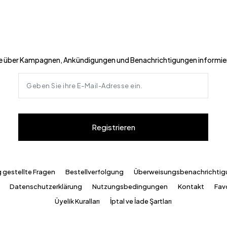
e über Kampagnen, Ankündigungen und Benachrichtigungen informie
Registrieren
g gestellte Fragen
Bestellverfolgung
Überweisungsbenachrichti
Datenschutzerklärung
Nutzungsbedingungen
Kontakt
Favo
Üyelik Kuralları
İptal ve İade Şartları