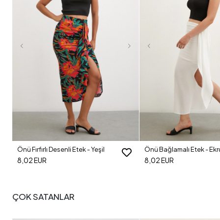
Önü Fırfırlı Desenli Etek - Yeşil
Önü Bağlamalı Etek - Ekr
8,02 EUR
8,02 EUR
ÇOK SATANLAR