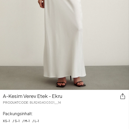
A-Kesim Verev Etek - Ekru
PRODUKTCODE
:
BLR24S400301__14
Packungsinhalt:
XS
-
1
S
-
1
M
-
1
L
-
1