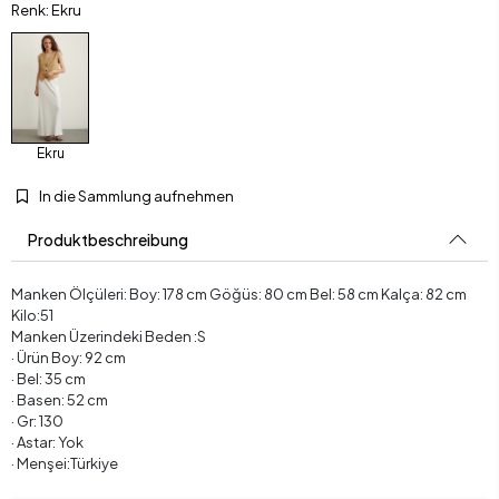
Renk: Ekru
Ekru
In die Sammlung aufnehmen
Produktbeschreibung
Manken Ölçüleri: Boy: 178 cm Göğüs: 80 cm Bel: 58 cm Kalça: 82 cm
Kilo:51
Manken Üzerindeki Beden :S
· Ürün Boy: 92 cm
· Bel: 35 cm
· Basen: 52 cm
· Gr: 130
· Astar: Yok
· Menşei:Türkiye