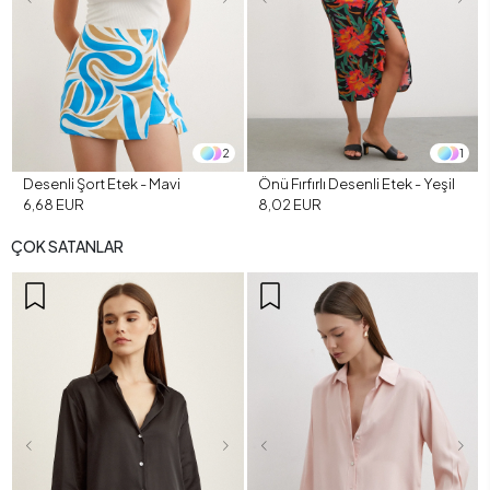
2
1
Desenli Şort Etek - Mavi
Önü Fırfırlı Desenli Etek - Yeşil
6,68 EUR
8,02 EUR
ÇOK SATANLAR