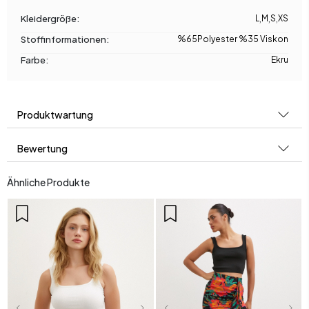
Kleidergröße:
L
,
M
,
S
,
XS
Stoffinformationen:
%65Polyester %35 Viskon
Farbe:
Ekru
Produktwartung
Bewertung
Ähnliche Produkte