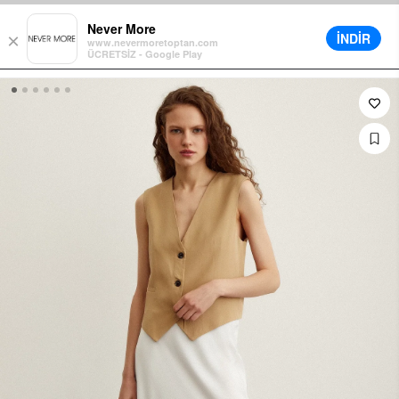
enkorb für alle Bestellungen
Verschiedene Lieferoptionen verfügba
Never More
İNDİR
×
www.nevermoretoptan.com
ÜCRETSİZ - Google Play
0