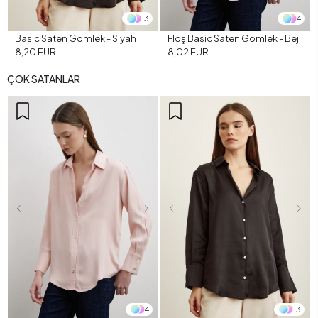
13
4
Basic Saten Gömlek - Siyah
Floş Basic Saten Gömlek - Bej
8,20 EUR
8,02 EUR
ÇOK SATANLAR
4
13