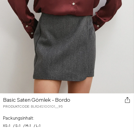
Basic Saten Gömlek - Bordo
PRODUKTCODE
:
BLR24S100101__95
Packungsinhalt:
XS
-
1
S
-
1
M
-
1
L
-
1