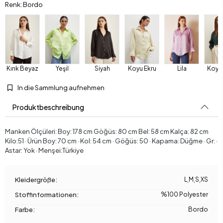
Renk: Bordo
Kırık Beyaz
Yeşil
Siyah
Koyu Ekru
Lila
Koyu 
In die Sammlung aufnehmen
Produktbeschreibung
Manken Ölçüleri: Boy: 178 cm Göğüs: 80 cm Bel: 58 cm Kalça: 82 cm
Kilo:51 · Ürün Boy: 70 cm · Kol: 54 cm · Göğüs: 50 · Kapama: Düğme · Gr: ·
Astar: Yok · Menşei:Türkiye
Kleidergröße:
L
,
M
,
S
,
XS
Stoffinformationen:
%100 Polyester
Farbe:
Bordo