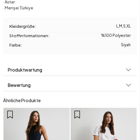
· Astar:
· Menşei:Türkiye
Kleidergröße:
L
,
M
,
S
,
XL
Stoffinformationen:
%100 Polyester
Farbe:
Siyah
Produktwartung
Bewertung
Ähnliche Produkte