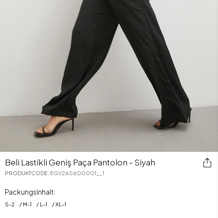
Beli Lastikli Geniş Paça Pantolon - Siyah
PRODUKTCODE
:
EGV26S600001__1
Packungsinhalt:
S
-
2
M
-
1
L
-
1
XL
-
1