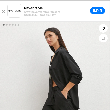
arenkorb für alle Bestellungen
Verschiedene Lieferoptionen verfügb
Never More
İNDİR
×
www.nevermoretoptan.com
ÜCRETSİZ - Google Play
0