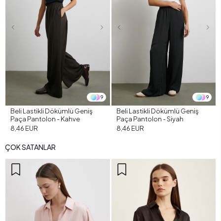
9
9
Beli Lastikli Dökümlü Geniş
Beli Lastikli Dökümlü Geniş
Paça Pantolon - Kahve
Paça Pantolon - Siyah
8,46 EUR
8,46 EUR
ÇOK SATANLAR