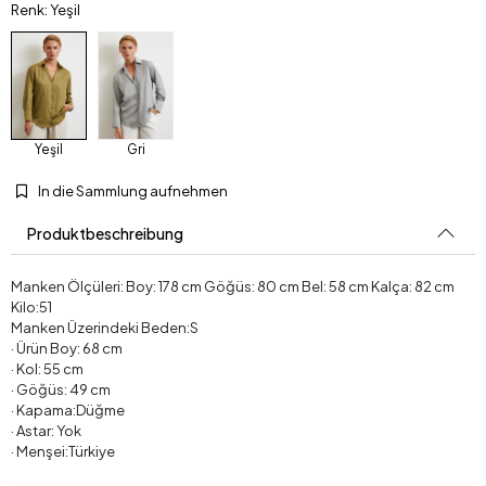
Renk: Yeşil
Yeşil
Gri
In die Sammlung aufnehmen
Produktbeschreibung
Manken Ölçüleri: Boy: 178 cm Göğüs: 80 cm Bel: 58 cm Kalça: 82 cm
Kilo:51
Manken Üzerindeki Beden:S
· Ürün Boy: 68 cm
· Kol: 55 cm
· Göğüs: 49 cm
· Kapama:Düğme
· Astar: Yok
· Menşei:Türkiye