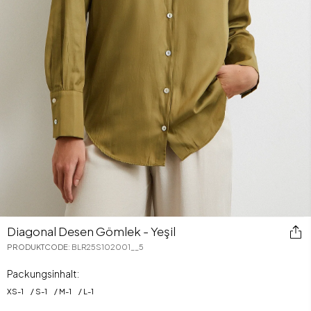
Diagonal Desen Gömlek - Yeşil
PRODUKTCODE
:
BLR25S102001__5
Packungsinhalt:
XS
-
1
S
-
1
M
-
1
L
-
1