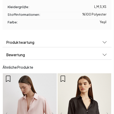
Kleidergröße:
L
,
M
,
S
,
XS
Stoffinformationen:
%100 Polyester
Farbe:
Yeşil
Produktwartung
Bewertung
Ähnliche Produkte