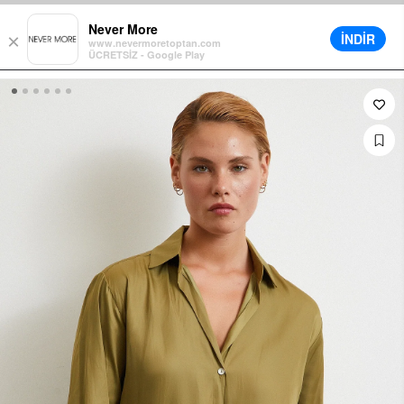
enkorb für alle Bestellungen
Verschiedene Lieferoptionen verfügba
Never More
İNDİR
×
www.nevermoretoptan.com
ÜCRETSİZ - Google Play
0