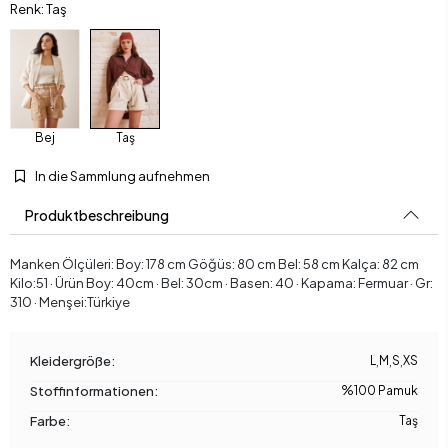
Renk: Taş
Bej
Taş
In die Sammlung aufnehmen
Produktbeschreibung
Manken Ölçüleri: Boy: 178 cm Göğüs: 80 cm Bel: 58 cm Kalça: 82 cm
Kilo:51 · Ürün Boy: 40cm · Bel: 30cm · Basen: 40 · Kapama: Fermuar · Gr:
310 · Menşei:Türkiye
Kleidergröße:
L
,
M
,
S
,
XS
Stoffinformationen:
%100 Pamuk
Farbe:
Taş