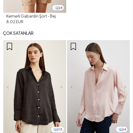
4
Kemerli Gabardin Şort - Bej
8,02 EUR
ÇOK SATANLAR
13
4