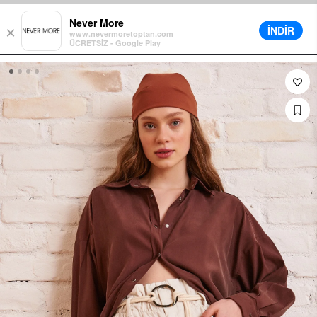
korb für alle Bestellungen
Verschiedene Lieferoptionen verfügbar
Never More
İNDİR
×
www.nevermoretoptan.com
ÜCRETSİZ - Google Play
0