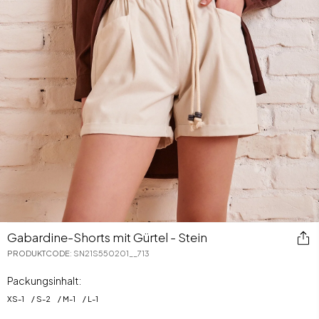
Gabardine-Shorts mit Gürtel - Stein
PRODUKTCODE
:
SN21S550201__713
Packungsinhalt:
XS
-
1
S
-
2
M
-
1
L
-
1