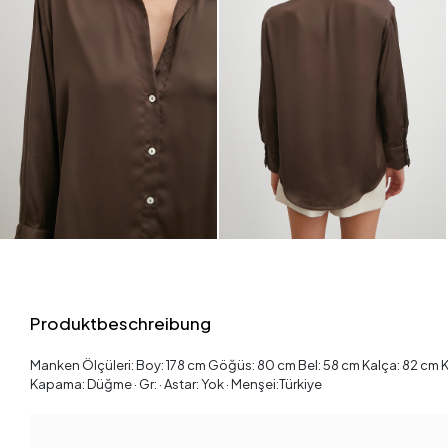
Produktbeschreibung
Manken Ölçüleri: Boy: 178 cm Göğüs: 80 cm Bel: 58 cm Kalça: 82 cm Kilo
Kapama: Düğme · Gr: · Astar: Yok · Menşei:Türkiye