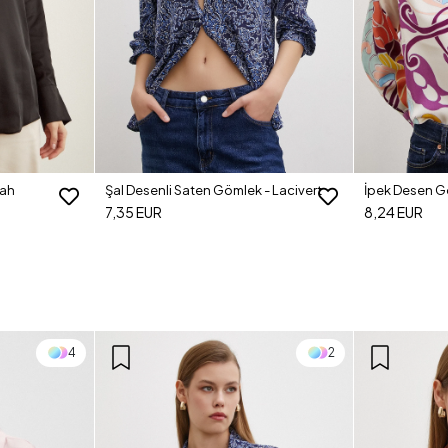
yah
Şal Desenli Saten Gömlek - Lacivert
İpek Desen G
7,35 EUR
8,24 EUR
4
2