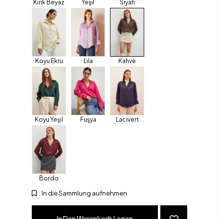
Kırık Beyaz
Yeşil
Siyah
Koyu Ekru
Lila
Kahve
Koyu Yeşil
Fuşya
Lacivert
Bordo
In die Sammlung aufnehmen
In Den Warenkorb Legen