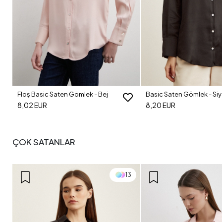
Floş Basic Saten Gömlek - Bej
Basic Saten Gömlek - Si
8,02 EUR
8,20 EUR
ÇOK SATANLAR
13