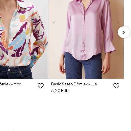
Ba
8
ömlek - Mor
Basic Saten Gömlek - Lila
8,20 EUR