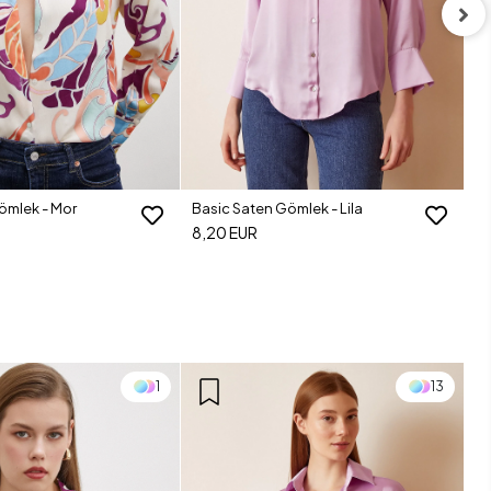
Ba
8
ömlek - Mor
Basic Saten Gömlek - Lila
8,20 EUR
1
13