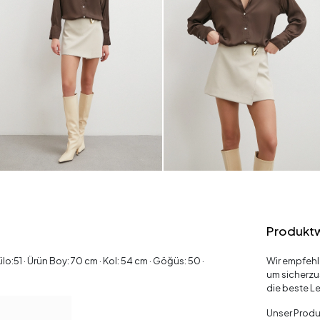
Produkt
:51 · Ürün Boy: 70 cm · Kol: 54 cm · Göğüs: 50 ·
Wir empfehl
um sicherzu
die beste Le
Unser Produk