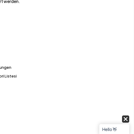
rt werden.
gungen
ri Listesi
Hello 👋