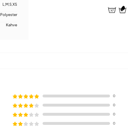
L
,
M
,
S
,
XS
Polyester
Kahve
0
0
0
0