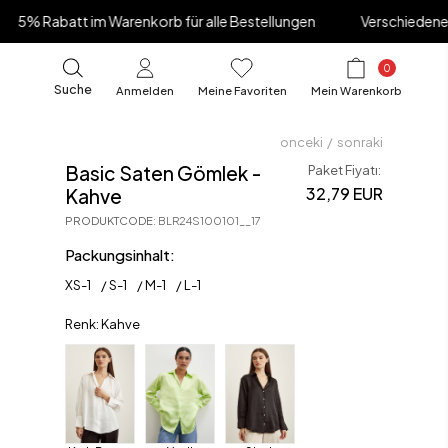
m Warenkorb für alle Bestellungen
Verschiedene Lieferoptione
+90 850 532 47 21
Hilfezentrum
0
Suche
Anmelden
Meine Favoriten
Mein Warenkorb
onceki
/
sonraki
Basic Saten Gömlek -
Paket Fiyatı:
32,79 EUR
Kahve
PRODUKTCODE
:
BLR24S100101__17
Packungsinhalt:
XS
-
1
S
-
1
M
-
1
L
-
1
Renk: Kahve