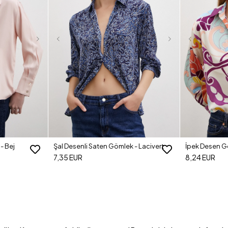
- Bej
Şal Desenli Saten Gömlek - Lacivert
İpek Desen G
7,35 EUR
8,24 EUR