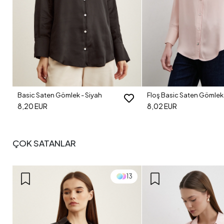
Basic Saten Gömlek - Siyah
Floş Basic Saten Gömlek 
8,20 EUR
8,02 EUR
ÇOK SATANLAR
13