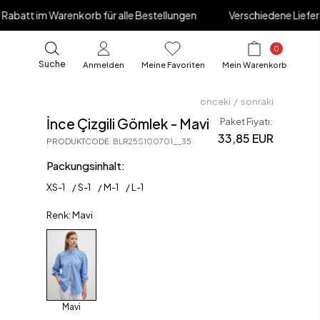
korb für alle Bestellungen
Verschiedene Lieferoptionen verf
0
Suche
Anmelden
Meine Favoriten
Mein Warenkorb
onceki
/
sonraki
İnce Çizgili Gömlek - Mavi
Paket Fiyatı:
33,85 EUR
PRODUKTCODE
:
BLR25S100701__35
Packungsinhalt:
XS
-
1
S
-
1
M
-
1
L
-
1
Renk: Mavi
Mavi