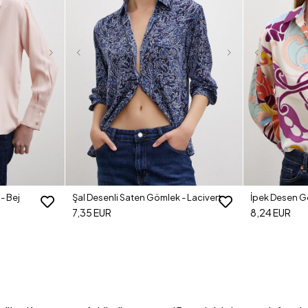
- Bej
Şal Desenli Saten Gömlek - Lacivert
İpek Desen G
7,35 EUR
8,24 EUR