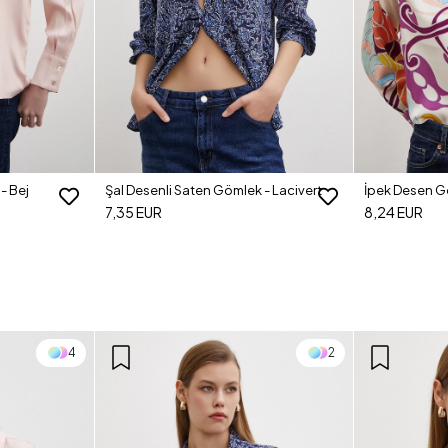
- Bej
Şal Desenli Saten Gömlek - Lacivert
İpek Desen G
7,35 EUR
8,24 EUR
4
2