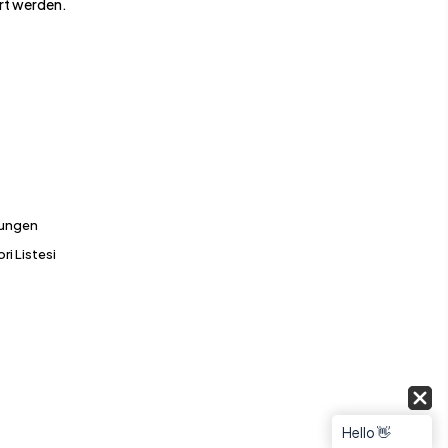
rt werden.
gungen
ri Listesi
Hello 👋