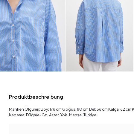
Produktbeschreibung
Manken Ölçüleri: Boy: 178 cm Göğüs: 80 cm Bel: 58 cm Kalça: 82 cm Kilo
Kapama: Düğme · Gr: · Astar: Yok · Menşei:Türkiye