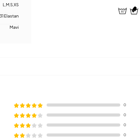
L
,
M
,
S
,
XS
31 Elastan
Mavi
0
0
0
0