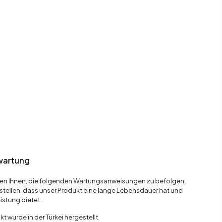
wartung
en Ihnen, die folgenden Wartungsanweisungen zu befolgen,
stellen, dass unser Produkt eine lange Lebensdauer hat und
istung bietet:
t wurde in der Türkei hergestellt.