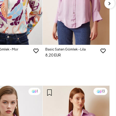
Ba
8
ömlek - Mor
Basic Saten Gömlek - Lila
8,20 EUR
1
13