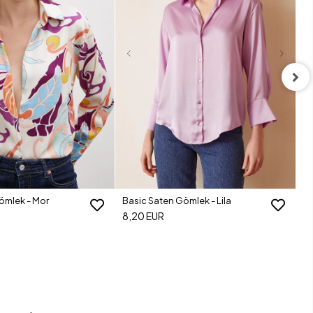
Ba
8
ömlek - Mor
Basic Saten Gömlek - Lila
8,20 EUR