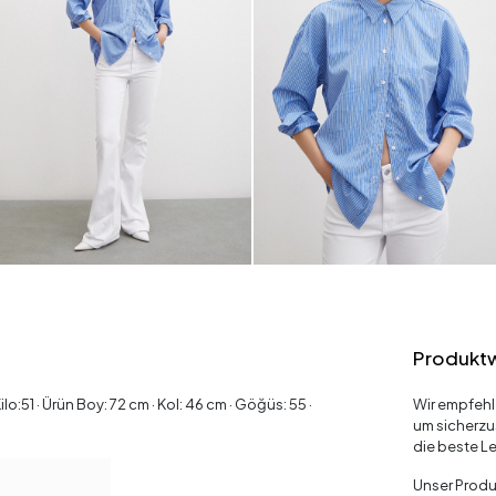
Produkt
:51 · Ürün Boy: 72 cm · Kol: 46 cm · Göğüs: 55 ·
Wir empfehl
um sicherzu
die beste Le
Unser Produk