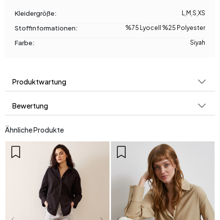
Kleidergröße:
L
,
M
,
S
,
XS
Stoffinformationen:
%75 Lyocell %25 Polyester
Farbe:
Siyah
Produktwartung
Bewertung
Ähnliche Produkte