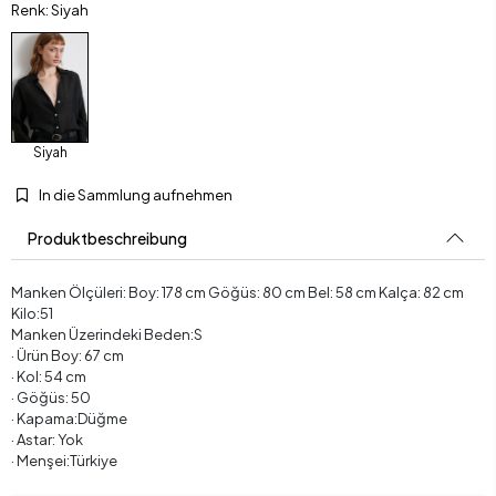
Renk: Siyah
Siyah
In die Sammlung aufnehmen
Produktbeschreibung
Manken Ölçüleri: Boy: 178 cm Göğüs: 80 cm Bel: 58 cm Kalça: 82 cm
Kilo:51
Manken Üzerindeki Beden:S
· Ürün Boy: 67 cm
· Kol: 54 cm
· Göğüs: 50
· Kapama:Düğme
· Astar: Yok
· Menşei:Türkiye