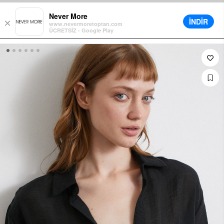
arenkorb für alle Bestellungen
Verschiedene Lieferoptionen verfügb
Never More
İNDİR
×
www.nevermoretoptan.com
ÜCRETSİZ - Google Play
0