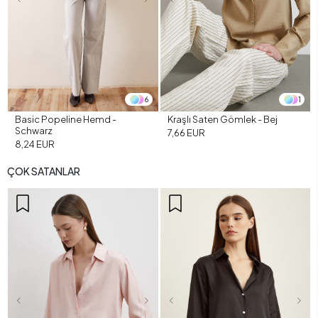
6
1
Basic Popeline Hemd -
Kraşlı Saten Gömlek - Bej
Schwarz
7,66 EUR
8,24 EUR
ÇOK SATANLAR