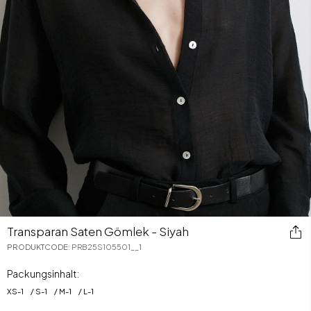
Transparan Saten Gömlek - Siyah
PRODUKTCODE
:
PRB25S105501__1
Packungsinhalt:
XS
-
1
S
-
1
M
-
1
L
-
1