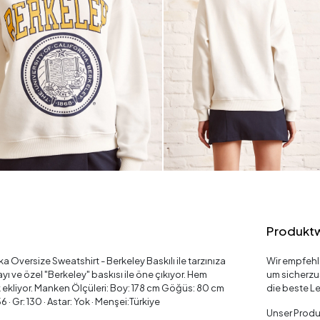
Produkt
 Oversize Sweatshirt - Berkeley Baskılı ile tarzınıza
Wir empfehl
ı ve özel "Berkeley" baskısı ile öne çıkıyor. Hem
um sicherzu
lık ekliyor. Manken Ölçüleri: Boy: 178 cm Göğüs: 80 cm
die beste Le
 · Gr: 130 · Astar: Yok · Menşei:Türkiye
Unser Produk