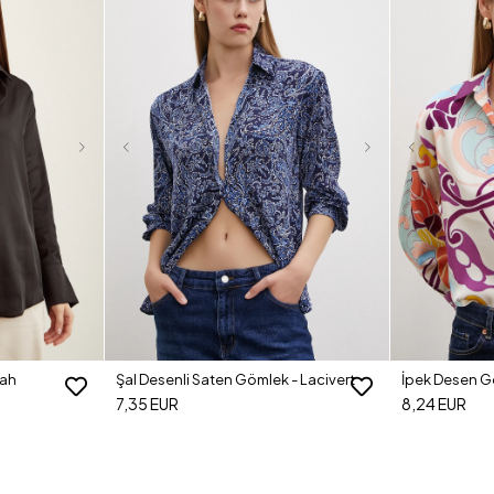
yah
Şal Desenli Saten Gömlek - Lacivert
İpek Desen G
7,35 EUR
8,24 EUR