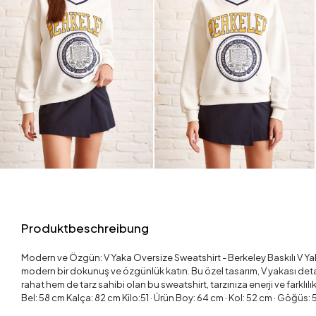
Produktbeschreibung
Modern ve Özgün: V Yaka Oversize Sweatshirt - Berkeley Baskılı V Yaka
modern bir dokunuş ve özgünlük katın. Bu özel tasarım, V yakası detay
rahat hem de tarz sahibi olan bu sweatshirt, tarzınıza enerji ve farklı
Bel: 58 cm Kalça: 82 cm Kilo:51 · Ürün Boy: 64 cm · Kol: 52 cm · Göğüs: 56