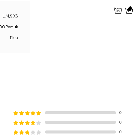
L
,
M
,
S
,
XS
00 Pamuk
Ekru
0
0
0