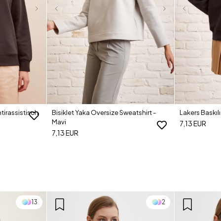
tirassistisch
Bisiklet Yaka Oversize Sweatshirt -
Lakers Baskılı
Mavi
7,13 EUR
7,13 EUR
13
2