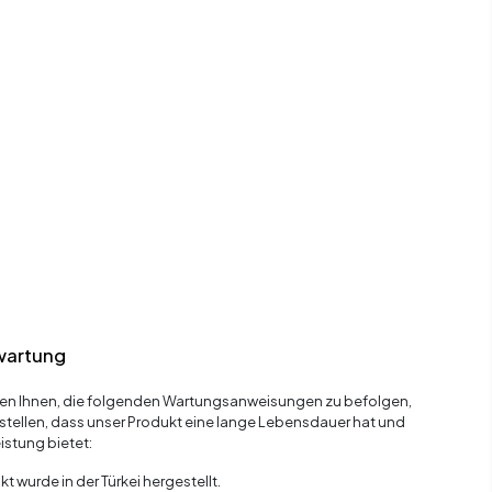
wartung
en Ihnen, die folgenden Wartungsanweisungen zu befolgen,
stellen, dass unser Produkt eine lange Lebensdauer hat und
istung bietet:
t wurde in der Türkei hergestellt.