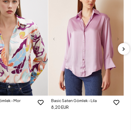
Ba
8
ömlek - Mor
Basic Saten Gömlek - Lila
8,20 EUR