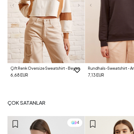
Çift Renk Oversize Sweatshirt - Beyaz
Rundhals-Sweatshirt - An
6,68 EUR
7,13 EUR
ÇOK SATANLAR
4