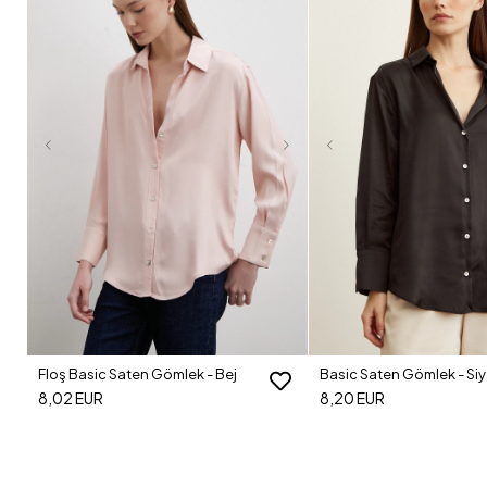
Floş Basic Saten Gömlek - Bej
Basic Saten Gömlek - Si
8,02 EUR
8,20 EUR