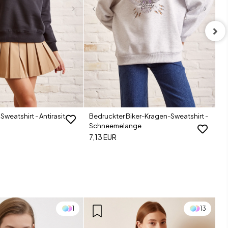
Be
C
7,
 Sweatshirt - Antirasit
Bedruckter Biker-Kragen-Sweatshirt -
Schneemelange
7,13 EUR
1
13