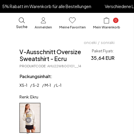
 Warenkorb für alle Bestellungen
Verschiedene Lieferoptionen
0
Suche
Anmelden
Meine Favoriten
Mein Warenkorb
onceki
/
sonraki
V-Ausschnitt Oversize
Paket Fiyatı:
35,64 EUR
Sweatshirt - Ecru
PRODUKTCODE
:
AHU22W800101__14
Packungsinhalt:
XS
-
1
S
-
2
M
-
1
L
-
1
Renk: Ekru