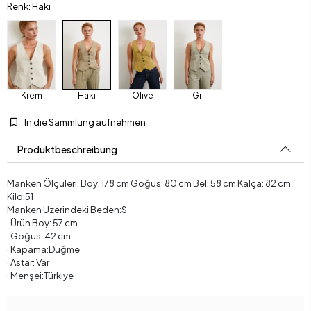
Renk: Haki
Krem
Haki
Olive
Gri
In die Sammlung aufnehmen
Produktbeschreibung
Manken Ölçüleri: Boy: 178 cm Göğüs: 80 cm Bel: 58 cm Kalça: 82 cm
Kilo:51
Manken Üzerindeki Beden:S
· Ürün Boy: 57 cm
· Göğüs: 42 cm
· Kapama:Düğme
· Astar: Var
· Menşei:Türkiye