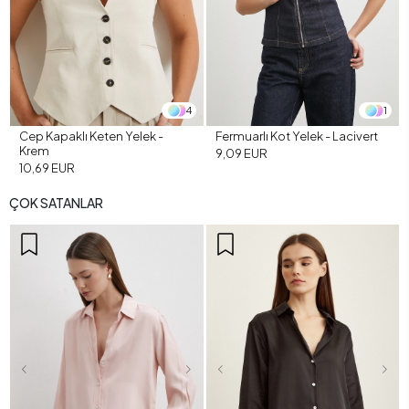
4
1
Cep Kapaklı Keten Yelek -
Fermuarlı Kot Yelek - Lacivert
Krem
9,09 EUR
10,69 EUR
ÇOK SATANLAR