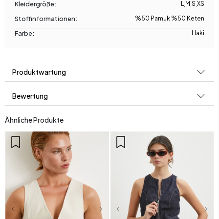
Kleidergröße:
L
,
M
,
S
,
XS
Stoffinformationen:
%50 Pamuk %50 Keten
Farbe:
Haki
Produktwartung
Bewertung
Ähnliche Produkte