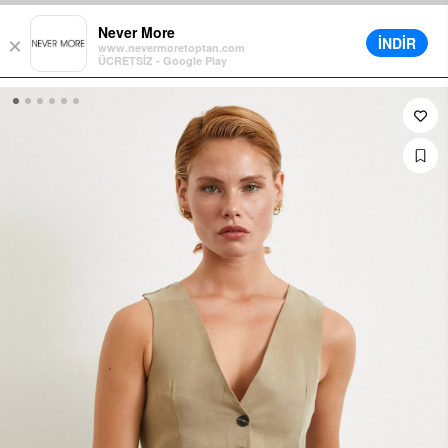
Warenkorb für alle Bestellungen
Verschiedene Lieferoptionen verfüg
Never More
İNDİR
×
www.nevermoretoptan.com
ÜCRETSİZ - Google Play
0