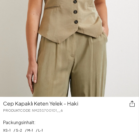
Cep Kapaklı Keten Yelek - Haki
PRODUKTCODE
:
NM25S700101__6
Packungsinhalt:
XS
-
1
S
-
2
M
-
1
L
-
1