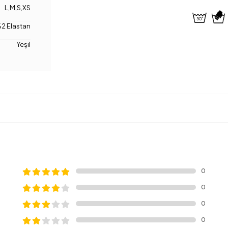
L
,
M
,
S
,
XS
2 Elastan
Yeşil
0
0
0
0