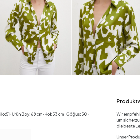
Produkt
:51 · Ürün Boy: 68 cm · Kol: 53 cm · Göğüs: 50 ·
Wir empfehl
um sicherzu
die beste Le
Unser Produk