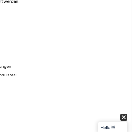
rt werden.
gungen
ri Listesi
Hello 👋