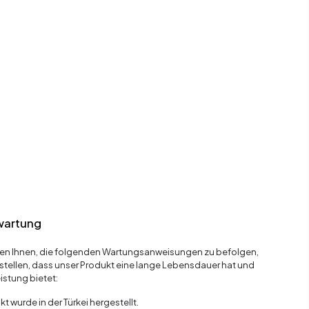
wartung
en Ihnen, die folgenden Wartungsanweisungen zu befolgen,
stellen, dass unser Produkt eine lange Lebensdauer hat und
istung bietet:
t wurde in der Türkei hergestellt.