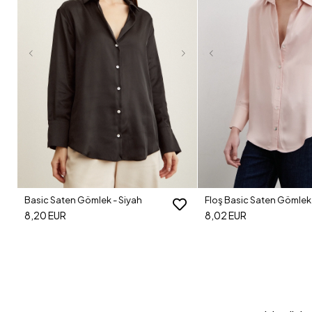
Floş Basic Saten Gömlek - Bej
Şal Desenli Saten Gömlek
8,02 EUR
7,35 EUR