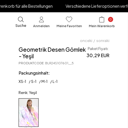
e Bestellungen
Verschiedene Lieferoptionen verfügbar
R
0
Suche
Anmelden
Meine Favoriten
Mein Warenkorb
onceki
/
sonraki
Geometrik Desen Gömlek
Paket Fiyatı:
30,29 EUR
- Yeşil
PRODUKTCODE
:
BLR24S107601__5
Packungsinhalt:
XS
-
1
S
-
1
M
-
1
L
-
1
Renk: Yeşil