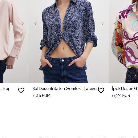
 - Lacivert
İpek Desen Gömlek - Mor
Basic Saten G
8,24 EUR
8,20 EUR