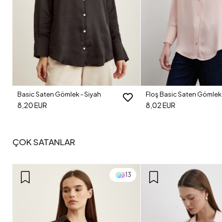
Floş Basic Saten Gömlek - Bej
Şal Desenli Saten Gömlek
8,02 EUR
7,35 EUR
ÇOK SATANLAR
3
4