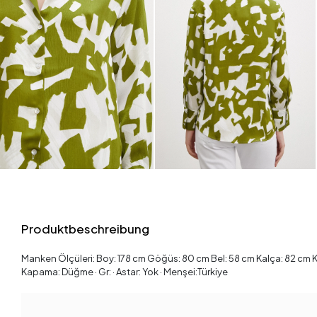
Produktbeschreibung
Manken Ölçüleri: Boy: 178 cm Göğüs: 80 cm Bel: 58 cm Kalça: 82 cm Kilo
Kapama: Düğme · Gr: · Astar: Yok · Menşei:Türkiye