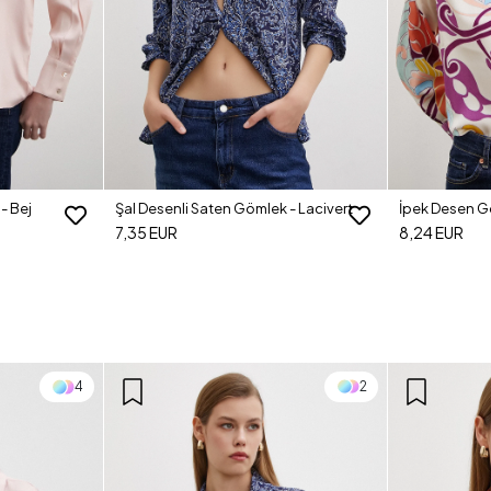
 - Lacivert
İpek Desen Gömlek - Mor
Basic Saten G
8,24 EUR
8,20 EUR
2
1