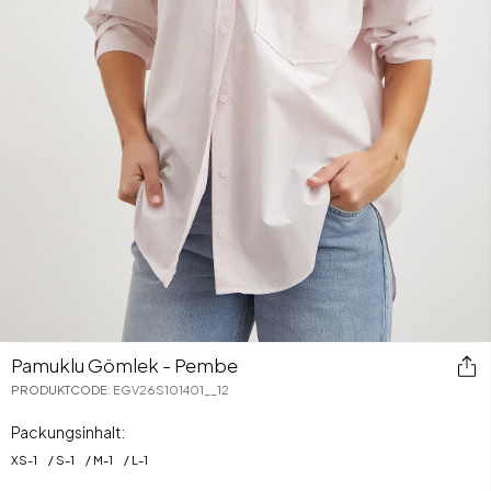
Pamuklu Gömlek - Pembe
PRODUKTCODE
:
EGV26S101401__12
Packungsinhalt:
XS
-
1
S
-
1
M
-
1
L
-
1