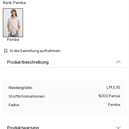
Renk: Pembe
Pembe
In die Sammlung aufnehmen
Produktbeschreibung
Kleidergröße:
L
,
M
,
S
,
XS
Stoffinformationen:
%100 Pamuk
Farbe:
Pembe
Produktwartung