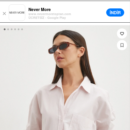
enkorb für alle Bestellungen
Verschiedene Lieferoptionen verfügbar
Never More
İNDİR
×
www.nevermoretoptan.com
ÜCRETSİZ - Google Play
0