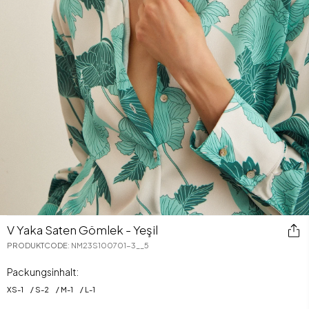
V Yaka Saten Gömlek - Yeşil
PRODUKTCODE
:
NM23S100701-3__5
Packungsinhalt:
XS
-
1
S
-
2
M
-
1
L
-
1