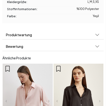
Kleidergröße:
L
,
M
,
S
,
XS
Stoffinformationen:
%100 Polyester
Farbe:
Yeşil
Produktwartung
Bewertung
Ähnliche Produkte