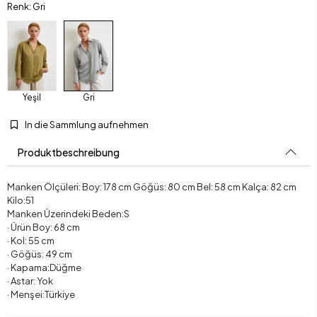
Renk: Gri
Yeşil
Gri
In die Sammlung aufnehmen
Produktbeschreibung
Manken Ölçüleri: Boy: 178 cm Göğüs: 80 cm Bel: 58 cm Kalça: 82 cm
Kilo:51
Manken Üzerindeki Beden:S
· Ürün Boy: 68 cm
· Kol: 55 cm
· Göğüs: 49 cm
· Kapama:Düğme
· Astar: Yok
· Menşei:Türkiye