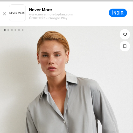
renkorb für alle Bestellungen
Verschiedene Lieferoptionen verfügb
Never More
İNDİR
×
www.nevermoretoptan.com
ÜCRETSİZ - Google Play
0