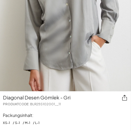
Diagonal Desen Gömlek - Gri
PRODUKTCODE
:
BLR25S102001__11
Packungsinhalt:
XS
-
1
S
-
1
M
-
1
L
-
1