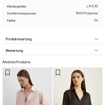
Kleidergröße:
L
,
M
,
S
,
XS
Stoffinformationen:
%100 Polyester
Farbe:
Gri
Produktwartung
Bewertung
Ähnliche Produkte